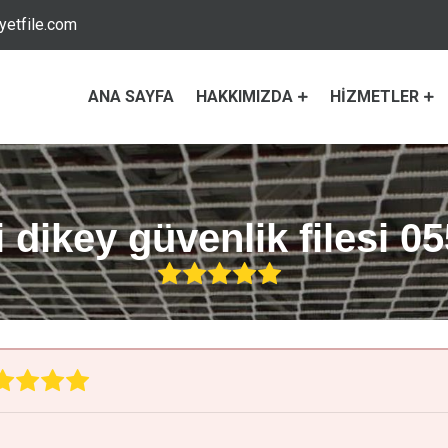
etfile.com
ANA SAYFA
HAKKIMIZDA
HIZMETLER
i dikey güvenlik filesi 0