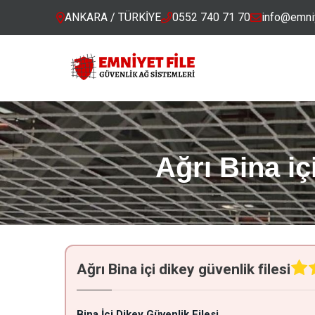
ANKARA / TÜRKİYE
0552 740 71 70
info@emniy
Ağrı Bina iç
Ağrı Bina içi dikey güvenlik filesi
Bina İçi Dikey Güvenlik Filesi