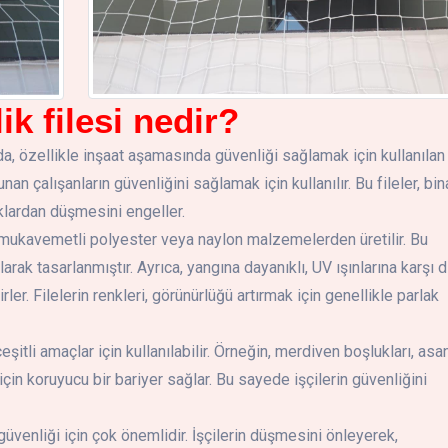
ik filesi nedir?
rda, özellikle inşaat aşamasında güvenliği sağlamak için kullanılan 
an çalışanların güvenliğini sağlamak için kullanılır. Bu fileler, bin
uklardan düşmesini engeller.
ek mukavemetli polyester veya naylon malzemelerden üretilir. Bu
rak tasarlanmıştır. Ayrıca, yangına dayanıklı, UV ışınlarına karşı d
rler. Filelerin renkleri, görünürlüğü artırmak için genellikle parlak
çeşitli amaçlar için kullanılabilir. Örneğin, merdiven boşlukları, asa
 için koruyucu bir bariyer sağlar. Bu sayede işçilerin güvenliğini
n güvenliği için çok önemlidir. İşçilerin düşmesini önleyerek,