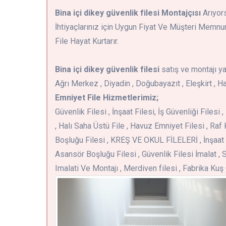
Bina içi dikey güvenlik filesi Montajçısı
Arıyors
İhtiyaçlarınız için Uygun Fiyat Ve Müşteri Memnu
File Hayat Kurtarır.
Bina içi dikey güvenlik filesi
satış ve montajı y
Ağrı Merkez , Diyadin , Doğubayazıt , Eleşkirt , Ha
Emniyet File Hizmetlerimiz;
Güvenlik Filesi , İnşaat Filesi, İş Güvenliği Files
, Halı Saha Üstü File , Havuz Emniyet Filesi , Raf 
Boşluğu Filesi , KREŞ VE OKUL FİLELERİ , İnşaat 
Asansör Boşluğu Filesi , Güvenlik Filesi İmalat , S
Imalati Ve Montajı , Merdiven filesi , Fabrika Ku