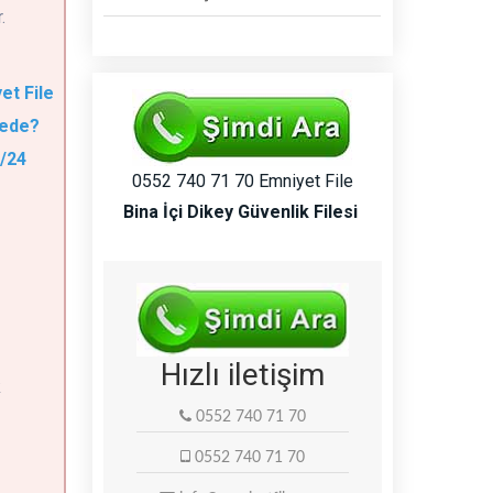
.
et File
rede?
7/24
0552 740 71 70 Emniyet File
Bina İçi Dikey Güvenlik Filesi
Hızlı iletişim
k
0552 740 71 70
0552 740 71 70