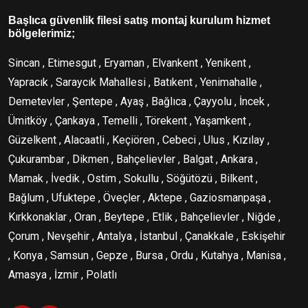
Başlıca güvenlik filesi satış montaj kurulum hizmet
bölgelerimiz;
Sincan , Etimesgut , Eryaman , Elvankent , Yenikent ,
Yapracık , Saraycık Mahallesi , Batıkent , Yenimahalle ,
Demetevler , Şentepe , Ayaş , Bağlıca , Çayyolu , İncek ,
Ümitköy , Çankaya , Temelli , Törekent , Yaşamkent ,
Güzelkent , Alacaatli , Keçiören , Cebeci , Ulus , Kızılay ,
Çukurambar , Dikmen , Bahçelievler , Balgat , Ankara ,
Mamak , İvedik , Ostim , Sokullu , Söğütözü , Bilkent ,
Bağlum , Ufuktepe , Öveçler , Aktepe , Gaziosmanpaşa ,
Kırkkonaklar , Oran , Beytepe , Etlik , Bahçelievler , Niğde ,
Çorum , Nevşehir , Antalya , İstanbul , Çanakkale , Eskişehir
, Konya , Samsun , Gepze , Bursa , Ordu , Kutahya , Manisa ,
Amasya , İzmir , Polatlı