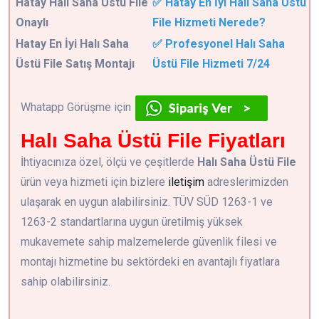
Hatay Halı Saha Üstü File
✅ Hatay En İyi Halı Saha Üstü
Onaylı
File Hizmeti Nerede?
Hatay En İyi Halı Saha
✅ Profesyonel Halı Saha
Üstü File Satış Montajı
Üstü File Hizmeti 7/24
Whatapp Görüşme için
Halı Saha Üstü File Fiyatları
İhtiyacınıza özel, ölçü ve çeşitlerde
Halı Saha Üstü File
ürün veya hizmeti için bizlere
iletişim
adreslerimizden
ulaşarak en uygun alabilirsiniz. TÜV SÜD 1263-1 ve
1263-2 standartlarına uygun üretilmiş yüksek
mukavemete sahip malzemelerde güvenlik filesi ve
montajı hizmetine bu sektördeki en avantajlı fiyatlara
sahip olabilirsiniz.