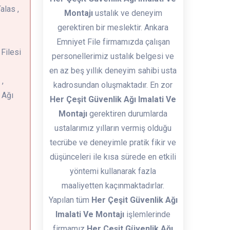
alas ,
Montajı
ustalık ve deneyim
gerektiren bir meslektir. Ankara
Emniyet File firmamızda çalışan
 Filesi
personellerimiz ustalık belgesi ve
en az beş yıllık deneyim sahibi usta
,
kadrosundan oluşmaktadır. En zor
 Ağı
Her Çeşit Güvenlik Ağı Imalati Ve
Montajı
gerektiren durumlarda
ustalarımız yılların vermiş olduğu
tecrübe ve deneyimle pratik fikir ve
düşünceleri ile kısa sürede en etkili
yöntemi kullanarak fazla
maaliyetten kaçınmaktadırlar.
Yapılan tüm
Her Çeşit Güvenlik Ağı
Imalati Ve Montajı
işlemlerinde
firmamız
Her Çeşit Güvenlik Ağı