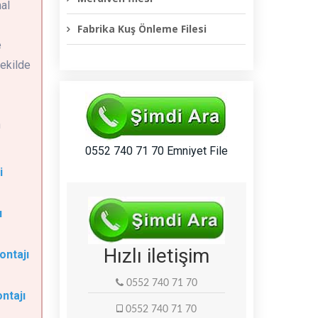
mal
Fabrika Kuş Önleme Filesi
e
şekilde
n
0552 740 71 70 Emniyet File
i
ı
Hızlı iletişim
ontajı
0552 740 71 70
ntajı
0552 740 71 70