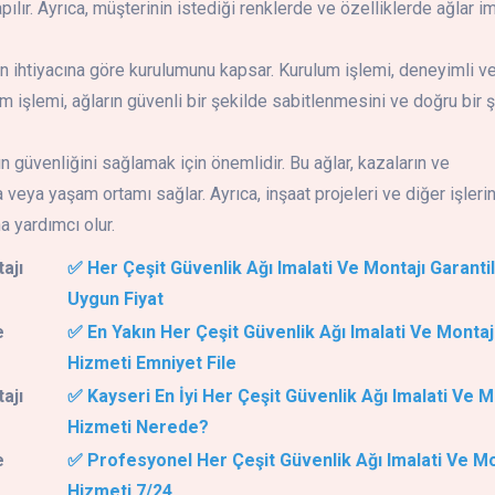
lır. Ayrıca, müşterinin istediği renklerde ve özelliklerde ağlar i
nin ihtiyacına göre kurulumunu kapsar. Kurulum işlemi, deneyimli v
m işlemi, ağların güvenli bir şekilde sabitlenmesini ve doğru bir 
ın güvenliğini sağlamak için önemlidir. Bu ağlar, kazaların ve
veya yaşam ortamı sağlar. Ayrıca, inşaat projeleri ve diğer işleri
 yardımcı olur.
ajı
✅ Her Çeşit Güvenlik Ağı Imalati Ve Montajı Garantil
Uygun Fiyat
e
✅ En Yakın Her Çeşit Güvenlik Ağı Imalati Ve Montaj
Hizmeti Emniyet File
ajı
✅ Kayseri En İyi Her Çeşit Güvenlik Ağı Imalati Ve M
Hizmeti Nerede?
e
✅ Profesyonel Her Çeşit Güvenlik Ağı Imalati Ve Mo
Hizmeti 7/24