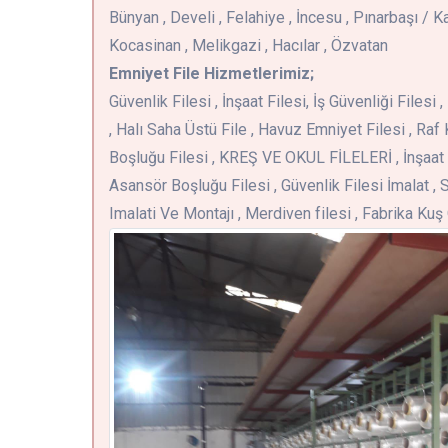
Bünyan , Develi , Felahiye , İncesu , Pınarbaşı / Kay
Kocasinan , Melikgazi , Hacılar , Özvatan
Emniyet File Hizmetlerimiz;
Güvenlik Filesi , İnşaat Filesi, İş Güvenliği Files
, Halı Saha Üstü File , Havuz Emniyet Filesi , Raf 
Boşluğu Filesi , KREŞ VE OKUL FİLELERİ , İnşaat 
Asansör Boşluğu Filesi , Güvenlik Filesi İmalat , S
Imalati Ve Montajı , Merdiven filesi , Fabrika Ku