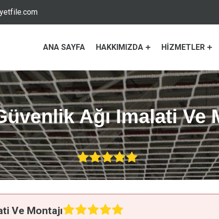
etfile.com
ANA SAYFA
HAKKIMIZDA
HIZMETLER
Güvenlik Ağı Imalati Ve 
ati Ve Montajı