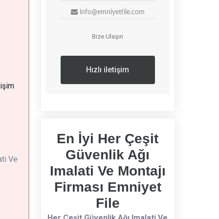
info@emniyetfile.com
Bize Ulaşın
Hızlı iletişim
tişim
k
En İyi Her Çeşit
Güvenlik Ağı
ti Ve
Imalati Ve Montajı
Firması Emniyet
File
Her Çeşit Güvenlik Ağı Imalati Ve