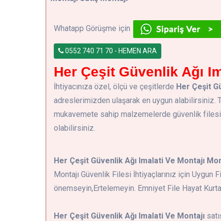
Whatapp Görüşme için
0552 740 71 70 - HEMEN ARA
Her Çeşit Güvenlik Ağı Im
İhtiyacınıza özel, ölçü ve çeşitlerde
Her Çeşit Gü
adreslerimizden ulaşarak en uygun alabilirsiniz
mukavemete sahip malzemelerde güvenlik filesi ve
olabilirsiniz.
Her Çeşit Güvenlik Ağı Imalati Ve Montajı Mon
Montajı Güvenlik Filesi İhtiyaçlarınız için Uygun 
önemseyin,Ertelemeyin. Emniyet File Hayat Kurtar
Her Çeşit Güvenlik Ağı Imalati Ve Montajı
satı