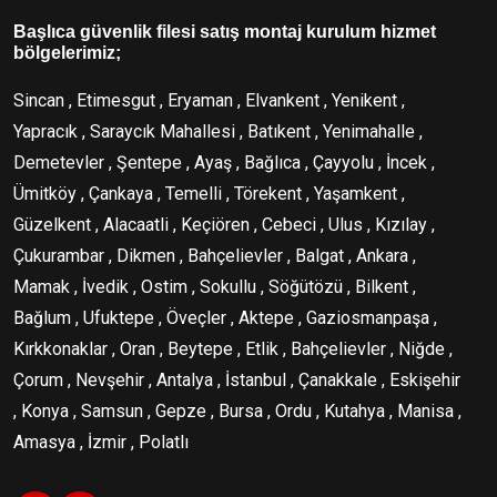
Başlıca güvenlik filesi satış montaj kurulum hizmet
bölgelerimiz;
Sincan , Etimesgut , Eryaman , Elvankent , Yenikent ,
Yapracık , Saraycık Mahallesi , Batıkent , Yenimahalle ,
Demetevler , Şentepe , Ayaş , Bağlıca , Çayyolu , İncek ,
Ümitköy , Çankaya , Temelli , Törekent , Yaşamkent ,
Güzelkent , Alacaatli , Keçiören , Cebeci , Ulus , Kızılay ,
Çukurambar , Dikmen , Bahçelievler , Balgat , Ankara ,
Mamak , İvedik , Ostim , Sokullu , Söğütözü , Bilkent ,
Bağlum , Ufuktepe , Öveçler , Aktepe , Gaziosmanpaşa ,
Kırkkonaklar , Oran , Beytepe , Etlik , Bahçelievler , Niğde ,
Çorum , Nevşehir , Antalya , İstanbul , Çanakkale , Eskişehir
, Konya , Samsun , Gepze , Bursa , Ordu , Kutahya , Manisa ,
Amasya , İzmir , Polatlı