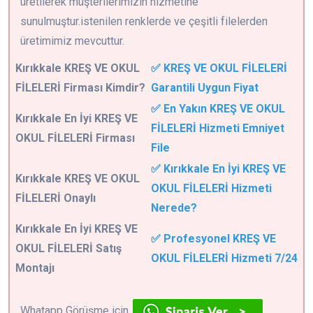
üretilerek müşterilerimizin hizmetine
sunulmuştur.istenilen renklerde ve çeşitli filelerden
üretimimiz mevcuttur.
Kırıkkale
KREŞ VE OKUL
✅ KREŞ VE OKUL FİLELERİ
FİLELERİ Firması Kimdir?
Garantili Uygun Fiyat
✅ En Yakın KREŞ VE OKUL
Kırıkkale En İyi KREŞ VE
FİLELERİ Hizmeti Emniyet
OKUL FİLELERİ Firması
File
✅ Kırıkkale En İyi KREŞ VE
Kırıkkale KREŞ VE OKUL
OKUL FİLELERİ Hizmeti
FİLELERİ Onaylı
Nerede?
Kırıkkale En İyi KREŞ VE
✅ Profesyonel KREŞ VE
OKUL FİLELERİ Satış
OKUL FİLELERİ Hizmeti 7/24
Montajı
Whatapp Görüşme için