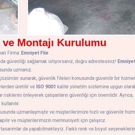
ş ve Montajı Kurulumu
man Firma:
Emniyet File
ında güvenliği sağlamak istiyorsanız, doğru adrestesiniz!
Emniye
nusunda uzmanız.
 çözümler sunarak, güvenlik fileleri konusunda güvenilir bir hizme
lerden üretilir ve
ISO 9001
kalite yönetim sistemine uygun olara
me risklerini önleyerek çalışanların güvenliği için önemlidir. Ayrıca,
ullanılır.
nusunda uzmanlaşmıştır ve müşterilerimize hızlı ve güvenilir hiz
pılır ve müşterilerimizin memnuniyeti için çalışırız.
e tasarımlar da yapabilmekteyiz. Farklı renk ve boyut seçeneklerim