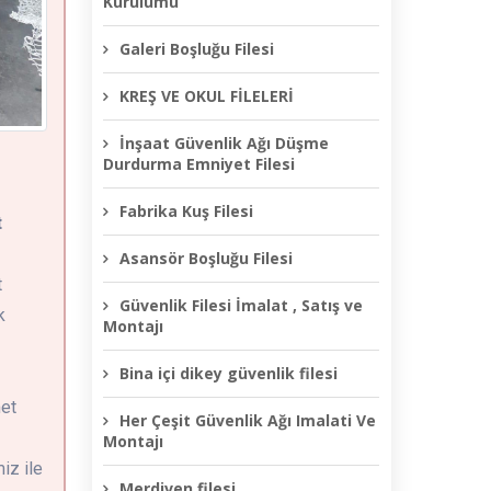
Kurulumu
Galeri Boşluğu Filesi
KREŞ VE OKUL FİLELERİ
İnşaat Güvenlik Ağı Düşme
Durdurma Emniyet Filesi
Fabrika Kuş Filesi
t
Asansör Boşluğu Filesi
t
Güvenlik Filesi İmalat , Satış ve
k
Montajı
Bina içi dikey güvenlik filesi
met
Her Çeşit Güvenlik Ağı Imalati Ve
Montajı
iz ile
Merdiven filesi