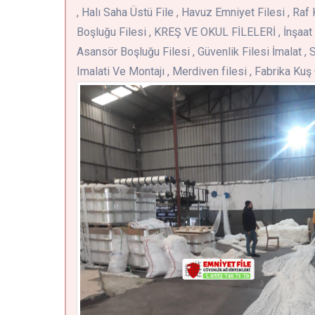
, Halı Saha Üstü File , Havuz Emniyet Filesi , Raf 
Boşluğu Filesi , KREŞ VE OKUL FİLELERİ , İnşaat 
Asansör Boşluğu Filesi , Güvenlik Filesi İmalat , S
Imalati Ve Montajı , Merdiven filesi , Fabrika Ku