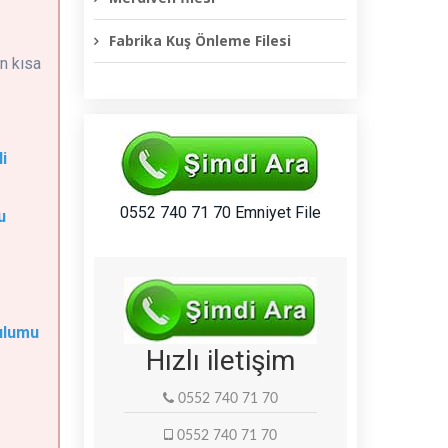
Fabrika Kuş Önleme Filesi
n kısa
i
0552 740 71 70 Emniyet File
u
ulumu
Hızlı iletişim
0552 740 71 70
0552 740 71 70