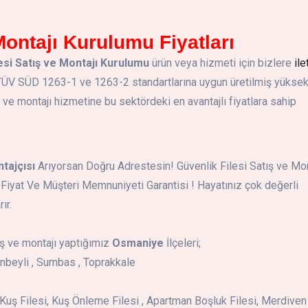
Montajı Kurulumu Fiyatları
esi Satış ve Montajı Kurulumu
ürün veya hizmeti için bizlere
ile
. TÜV SÜD 1263-1 ve 1263-2 standartlarına uygun üretilmiş yükse
 montajı hizmetine bu sektördeki en avantajlı fiyatlara sahip
tajçısı
Arıyorsan Doğru Adrestesin! Güvenlik Filesi Satış ve Mon
n Fiyat Ve Müşteri Memnuniyeti Garantisi ! Hayatınız çok değerli
ır.
ş ve montajı yaptığımız
Osmaniye
İlçeleri;
anbeyli , Sumbas , Toprakkale
i , Kuş Filesi, Kuş Önleme Filesi , Apartman Boşluk Filesi, Merdiven