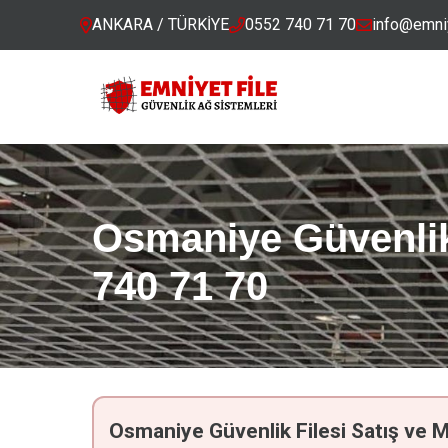
ANKARA / TÜRKİYE
0552 740 71 70
info@emniy
Osmaniye Güvenlik 
740 71 70
Osmaniye Güvenlik Filesi Satış ve 