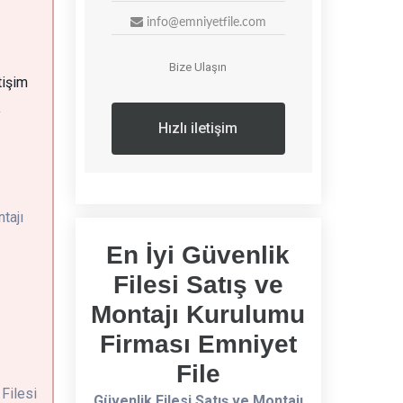
info@emniyetfile.com
Bize Ulaşın
tişim
k
Hızlı iletişim
tajı
En İyi Güvenlik
Filesi Satış ve
Montajı Kurulumu
Firması Emniyet
File
 Filesi
Güvenlik Filesi Satış ve Montajı