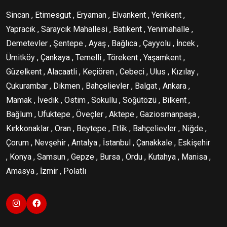
Sincan , Etimesgut , Eryaman , Elvankent , Yenikent ,
Yapracık , Saraycık Mahallesi , Batıkent , Yenimahalle ,
Demetevler , Şentepe , Ayaş , Bağlıca , Çayyolu , İncek ,
Ümitköy , Çankaya , Temelli , Törekent , Yaşamkent ,
Güzelkent , Alacaatli , Keçiören , Cebeci , Ulus , Kızılay ,
Çukurambar , Dikmen , Bahçelievler , Balgat , Ankara ,
Mamak , İvedik , Ostim , Sokullu , Söğütözü , Bilkent ,
Bağlum , Ufuktepe , Öveçler , Aktepe , Gaziosmanpaşa ,
Kırkkonaklar , Oran , Beytepe , Etlik , Bahçelievler , Niğde ,
Çorum , Nevşehir , Antalya , İstanbul , Çanakkale , Eskişehir
, Konya , Samsun , Gepze , Bursa , Ordu , Kutahya , Manisa ,
Amasya , İzmir , Polatlı