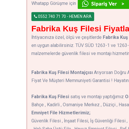
Whatapp Görüşme için
0552 740 71 70 - HEMEN ARA
Fabrika Kuş Filesi Fiyatla
İhtiyacınıza özel, ölçü ve çeşitlerde
Fabrika Kuş 
en uygun alabilirsiniz. TÜV SÜD 1263-1 ve 1263
malzemelerde güvenlik filesi ve montajı hizmetine 
Fabrika Kuş Filesi Montajçısı
Arıyorsan Doğru Ad
Fiyat Ve Müşteri Memnuniyeti Garantisi ! Hayatın
Fabrika Kuş Filesi
satış ve montajı yaptığımız
O
Bahçe , Kadirli , Osmaniye Merkez , Düziçi , Has
Emniyet File Hizmetlerimiz;
Güvenlik Filesi , İnşaat Filesi, İş Güvenliği Files
, Halı Saha Üstü File , Havuz Emniyet Filesi , Raf 