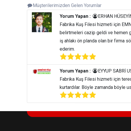
Müşterilerimizden Gelen Yorumlar
Yorum Yapan :
ERHAN HÜSEYİN
Fabrika Kuş Filesi hizmeti için EMN
belirtmeleri cazip geldi ve hemen 
iş ahlakı ön planda olan bir firma s
ederim.
Yorum Yapan :
EYYUP SABRİ U
Fabrika Kuş Filesi hizmeti için ter
kurtardılar. Böyle zamanda böyle ust