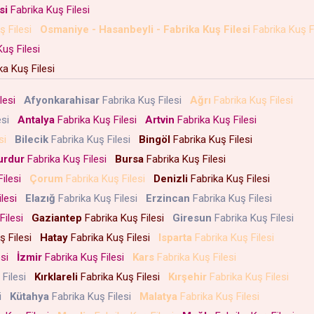
si
Fabrika Kuş Filesi
ş Filesi
Osmaniye - Hasanbeyli - Fabrika Kuş Filesi
Fabrika Kuş F
Kuş Filesi
ka Kuş Filesi
ilesi
Afyonkarahisar
Fabrika Kuş Filesi
Ağrı
Fabrika Kuş Filesi
esi
Antalya
Fabrika Kuş Filesi
Artvin
Fabrika Kuş Filesi
esi
Bilecik
Fabrika Kuş Filesi
Bingöl
Fabrika Kuş Filesi
urdur
Fabrika Kuş Filesi
Bursa
Fabrika Kuş Filesi
Filesi
Çorum
Fabrika Kuş Filesi
Denizli
Fabrika Kuş Filesi
ilesi
Elazığ
Fabrika Kuş Filesi
Erzincan
Fabrika Kuş Filesi
Filesi
Gaziantep
Fabrika Kuş Filesi
Giresun
Fabrika Kuş Filesi
ş Filesi
Hatay
Fabrika Kuş Filesi
Isparta
Fabrika Kuş Filesi
esi
İzmir
Fabrika Kuş Filesi
Kars
Fabrika Kuş Filesi
 Filesi
Kırklareli
Fabrika Kuş Filesi
Kırşehir
Fabrika Kuş Filesi
si
Kütahya
Fabrika Kuş Filesi
Malatya
Fabrika Kuş Filesi