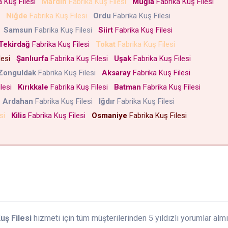
a Kuş Filesi
Mardin
Fabrika Kuş Filesi
Muğla
Fabrika Kuş Filesi
si
Niğde
Fabrika Kuş Filesi
Ordu
Fabrika Kuş Filesi
i
Samsun
Fabrika Kuş Filesi
Siirt
Fabrika Kuş Filesi
Tekirdağ
Fabrika Kuş Filesi
Tokat
Fabrika Kuş Filesi
lesi
Şanlıurfa
Fabrika Kuş Filesi
Uşak
Fabrika Kuş Filesi
Zonguldak
Fabrika Kuş Filesi
Aksaray
Fabrika Kuş Filesi
ilesi
Kırıkkale
Fabrika Kuş Filesi
Batman
Fabrika Kuş Filesi
i
Ardahan
Fabrika Kuş Filesi
Iğdır
Fabrika Kuş Filesi
esi
Kilis
Fabrika Kuş Filesi
Osmaniye
Fabrika Kuş Filesi
uş Filesi
hizmeti için tüm müşterilerinden 5 yıldızlı yorumlar almış