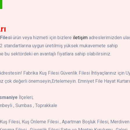
rı
Filesi
ürün veya hizmeti için bizlere
iletişim
adreslerimizden ula
-2 standartlarına uygun üretilmiş yüksek mukavemete sahip
bu sektördeki en avantajlı fiyatlara sahip olabilirsiniz.
restesin! Fabrika Kuş Filesi Güvenlik Filesi İhtiyaçlarınız için 
ız çok değerli önemseyin,Ertelemeyin. Emniyet File Hayat Kurtarır
smaniye
İlçeleri;
anbeyli , Sumbas , Toprakkale
i , Kuş Filesi, Kuş Önleme Filesi , Apartman Boşluk Filesi, Merdiven
Koruma Filesi , Güvenlik Filesi Satış ve Montajı Kurulumu , Galeri