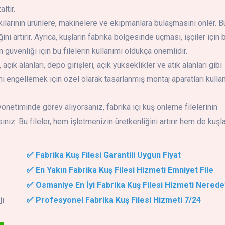
ltır.
ışkılarının ürünlere, makinelere ve ekipmanlara bulaşmasını önler. B
ni artırır. Ayrıca, kuşların fabrika bölgesinde uçması, işçiler için b
ın güvenliği için bu filelerin kullanımı oldukça önemlidir.
, açık alanları, depo girişleri, açık yükseklikler ve atık alanları gibi
işini engellemek için özel olarak tasarlanmış montaj aparatları kullan
yönetiminde görev alıyorsanız, fabrika içi kuş önleme filelerinin
nız. Bu fileler, hem işletmenizin üretkenliğini artırır hem de kuşla
✅ Fabrika Kuş Filesi Garantili Uygun Fiyat
✅ En Yakın Fabrika Kuş Filesi Hizmeti Emniyet File
✅ Osmaniye En İyi Fabrika Kuş Filesi Hizmeti Nerede
jı
✅ Profesyonel Fabrika Kuş Filesi Hizmeti 7/24