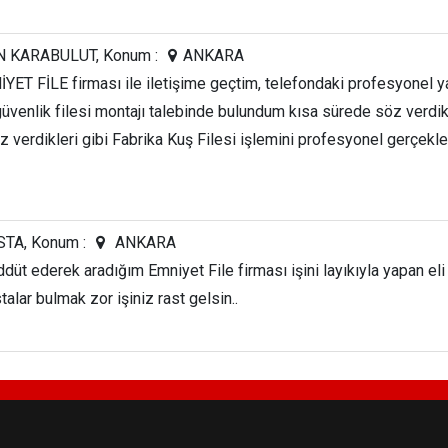
 KARABULUT, Konum :
ANKARA
İYET FİLE firması ile iletişime geçtim, telefondaki profesyonel y
güvenlik filesi montajı talebinde bulundum kısa sürede söz verdi
öz verdikleri gibi Fabrika Kuş Filesi işlemini profesyonel gerçekleş
STA, Konum :
ANKARA
eddüt ederek aradığım Emniyet File firması işini layıkıyla yapan el
alar bulmak zor işiniz rast gelsin..