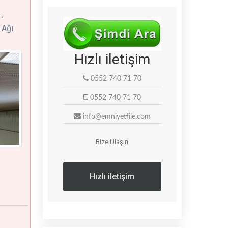
,
 Ağı
Hızlı iletişim
0552 740 71 70
0552 740 71 70
info@emniyetfile.com
Bize Ulaşın
Hızlı iletişim