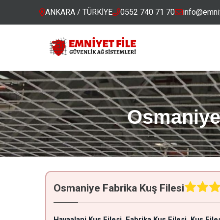
ANKARA / TÜRKİYE
0552 740 71 70
info@emniy
Osmaniye 
Osmaniye Fabrika Kuş Filesi
Havaalani Kuş Filesi
Fabrika Kuş Filesi
Kuş File