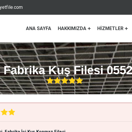
etfile.com
ANA SAYFA
HAKKIMIZDA
HIZMETLER
Fabrika Kuş Filesi 0552
si
Fabrika İçi Kuş Konmaz Filesi