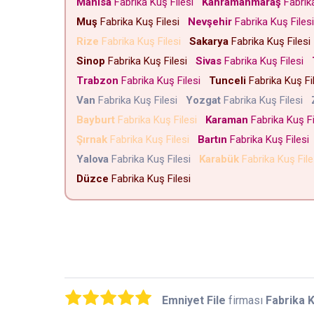
Manisa
Fabrika Kuş Filesi
Kahramanmaraş
Fabrik
Muş
Fabrika Kuş Filesi
Nevşehir
Fabrika Kuş File
Rize
Fabrika Kuş Filesi
Sakarya
Fabrika Kuş Files
Sinop
Fabrika Kuş Filesi
Sivas
Fabrika Kuş Filesi
Trabzon
Fabrika Kuş Filesi
Tunceli
Fabrika Kuş Fi
Van
Fabrika Kuş Filesi
Yozgat
Fabrika Kuş Filesi
Bayburt
Fabrika Kuş Filesi
Karaman
Fabrika Kuş F
Şırnak
Fabrika Kuş Filesi
Bartın
Fabrika Kuş Files
Yalova
Fabrika Kuş Filesi
Karabük
Fabrika Kuş Fil
Düzce
Fabrika Kuş Filesi
Emniyet File
firması
Fabrika K