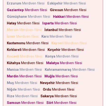
Erzurum
Merdiven filesi
Eskişehir
Merdiven filesi
Gaziantep
Merdiven filesi
Giresun
Merdiven filesi
Gümüşhane
Merdiven filesi
Hakkari
Merdiven filesi
Hatay
Merdiven filesi
Isparta
Merdiven filesi
Mersin
Merdiven filesi
İstanbul
Merdiven filesi
İzmir
Merdiven filesi
Kars
Merdiven filesi
Kastamonu
Merdiven filesi
Kayseri
Merdiven filesi
Kırklareli
Merdiven filesi
Kırşehir
Merdiven filesi
Kocaeli
Merdiven filesi
Konya
Merdiven filesi
Kütahya
Merdiven filesi
Malatya
Merdiven filesi
Manisa
Merdiven filesi
Kahramanmaraş
Merdiven filesi
Mardin
Merdiven filesi
Muğla
Merdiven filesi
Muş
Merdiven filesi
Nevşehir
Merdiven filesi
Niğde
Merdiven filesi
Ordu
Merdiven filesi
Rize
Merdiven filesi
Sakarya
Merdiven filesi
Samsun
Merdiven filesi
Siirt
Merdiven filesi