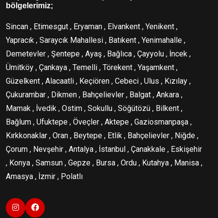
bölgelerimiz;
Sincan , Etimesgut , Eryaman , Elvankent , Yenikent ,
Yapracık , Saraycık Mahallesi , Batıkent , Yenimahalle ,
Demetevler , Şentepe , Ayaş , Bağlıca , Çayyolu , İncek ,
Ümitköy , Çankaya , Temelli , Törekent , Yaşamkent ,
Güzelkent , Alacaatli , Keçiören , Cebeci , Ulus , Kızılay ,
Çukurambar , Dikmen , Bahçelievler , Balgat , Ankara ,
Mamak , İvedik , Ostim , Sokullu , Söğütözü , Bilkent ,
Bağlum , Ufuktepe , Öveçler , Aktepe , Gaziosmanpaşa ,
Kırkkonaklar , Oran , Beytepe , Etlik , Bahçelievler , Niğde ,
Çorum , Nevşehir , Antalya , İstanbul , Çanakkale , Eskişehir
, Konya , Samsun , Gepze , Bursa , Ordu , Kutahya , Manisa ,
Amasya , İzmir , Polatlı