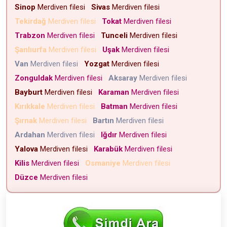
Sinop
Merdiven filesi
Sivas
Merdiven filesi
Tekirdağ
Merdiven filesi
Tokat
Merdiven filesi
Trabzon
Merdiven filesi
Tunceli
Merdiven filesi
Şanlıurfa
Merdiven filesi
Uşak
Merdiven filesi
Van
Merdiven filesi
Yozgat
Merdiven filesi
Zonguldak
Merdiven filesi
Aksaray
Merdiven filesi
Bayburt
Merdiven filesi
Karaman
Merdiven filesi
Kırıkkale
Merdiven filesi
Batman
Merdiven filesi
Şırnak
Merdiven filesi
Bartın
Merdiven filesi
Ardahan
Merdiven filesi
Iğdır
Merdiven filesi
Yalova
Merdiven filesi
Karabük
Merdiven filesi
Kilis
Merdiven filesi
Osmaniye
Merdiven filesi
Düzce
Merdiven filesi