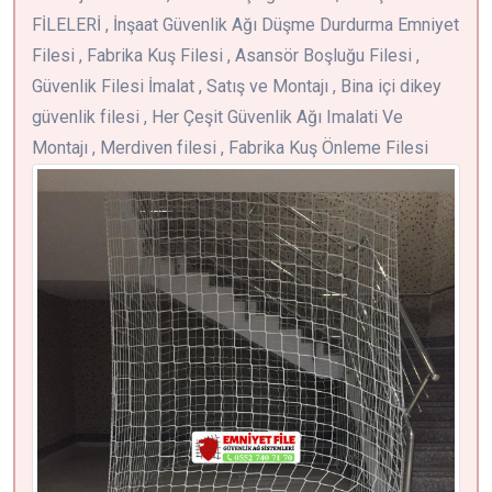
FİLELERİ , İnşaat Güvenlik Ağı Düşme Durdurma Emniyet
Filesi , Fabrika Kuş Filesi , Asansör Boşluğu Filesi ,
Güvenlik Filesi İmalat , Satış ve Montajı , Bina içi dikey
güvenlik filesi , Her Çeşit Güvenlik Ağı Imalati Ve
Montajı , Merdiven filesi , Fabrika Kuş Önleme Filesi