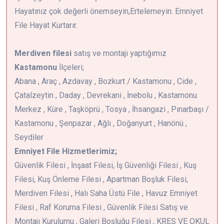
Hayatınız çok değerli önemseyin,Ertelemeyin. Emniyet
File Hayat Kurtarır.
Merdiven filesi
satış ve montajı yaptığımız
Kastamonu
İlçeleri;
Abana , Araç , Azdavay , Bozkurt / Kastamonu , Cide ,
Çatalzeytin , Daday , Devrekani , İnebolu , Kastamonu
Merkez , Küre , Taşköprü , Tosya , İhsangazi , Pınarbaşı /
Kastamonu , Şenpazar , Ağlı , Doğanyurt , Hanönü ,
Seydiler
Emniyet File Hizmetlerimiz;
Güvenlik Filesi , İnşaat Filesi, İş Güvenliği Filesi , Kuş
Filesi, Kuş Önleme Filesi , Apartman Boşluk Filesi,
Merdiven Filesi , Halı Saha Üstü File , Havuz Emniyet
Filesi , Raf Koruma Filesi , Güvenlik Filesi Satış ve
Montajı Kurulumu , Galeri Boşluğu Filesi , KREŞ VE OKUL