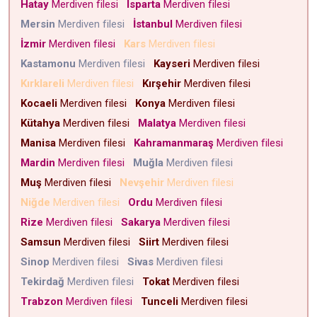
Hatay
Merdiven filesi
Isparta
Merdiven filesi
Mersin
Merdiven filesi
İstanbul
Merdiven filesi
İzmir
Merdiven filesi
Kars
Merdiven filesi
Kastamonu
Merdiven filesi
Kayseri
Merdiven filesi
Kırklareli
Merdiven filesi
Kırşehir
Merdiven filesi
Kocaeli
Merdiven filesi
Konya
Merdiven filesi
Kütahya
Merdiven filesi
Malatya
Merdiven filesi
Manisa
Merdiven filesi
Kahramanmaraş
Merdiven filesi
Mardin
Merdiven filesi
Muğla
Merdiven filesi
Muş
Merdiven filesi
Nevşehir
Merdiven filesi
Niğde
Merdiven filesi
Ordu
Merdiven filesi
Rize
Merdiven filesi
Sakarya
Merdiven filesi
Samsun
Merdiven filesi
Siirt
Merdiven filesi
Sinop
Merdiven filesi
Sivas
Merdiven filesi
Tekirdağ
Merdiven filesi
Tokat
Merdiven filesi
Trabzon
Merdiven filesi
Tunceli
Merdiven filesi