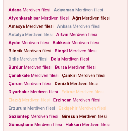
Adana
Merdiven filesi
Adıyaman
Merdiven filesi
Afyonkarahisar
Merdiven filesi
Ağrı
Merdiven filesi
Amasya
Merdiven filesi
Ankara
Merdiven filesi
Antalya
Merdiven filesi
Artvin
Merdiven filesi
Aydın
Merdiven filesi
Balıkesir
Merdiven filesi
Bilecik
Merdiven filesi
Bingöl
Merdiven filesi
Bitlis
Merdiven filesi
Bolu
Merdiven filesi
Burdur
Merdiven filesi
Bursa
Merdiven filesi
Çanakkale
Merdiven filesi
Çankırı
Merdiven filesi
Çorum
Merdiven filesi
Denizli
Merdiven filesi
Diyarbakır
Merdiven filesi
Edirne
Merdiven filesi
Elazığ
Merdiven filesi
Erzincan
Merdiven filesi
Erzurum
Merdiven filesi
Eskişehir
Merdiven filesi
Gaziantep
Merdiven filesi
Giresun
Merdiven filesi
Gümüşhane
Merdiven filesi
Hakkari
Merdiven filesi