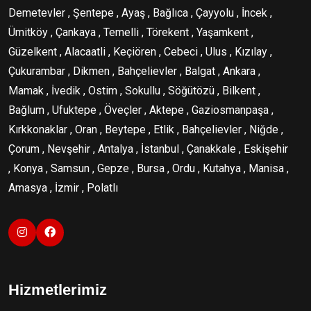
Demetevler , Şentepe , Ayaş , Bağlıca , Çayyolu , İncek ,
Ümitköy , Çankaya , Temelli , Törekent , Yaşamkent ,
Güzelkent , Alacaatli , Keçiören , Cebeci , Ulus , Kızılay ,
Çukurambar , Dikmen , Bahçelievler , Balgat , Ankara ,
Mamak , İvedik , Ostim , Sokullu , Söğütözü , Bilkent ,
Bağlum , Ufuktepe , Öveçler , Aktepe , Gaziosmanpaşa ,
Kırkkonaklar , Oran , Beytepe , Etlik , Bahçelievler , Niğde ,
Çorum , Nevşehir , Antalya , İstanbul , Çanakkale , Eskişehir
, Konya , Samsun , Gepze , Bursa , Ordu , Kutahya , Manisa ,
Amasya , İzmir , Polatlı
Hizmetlerimiz