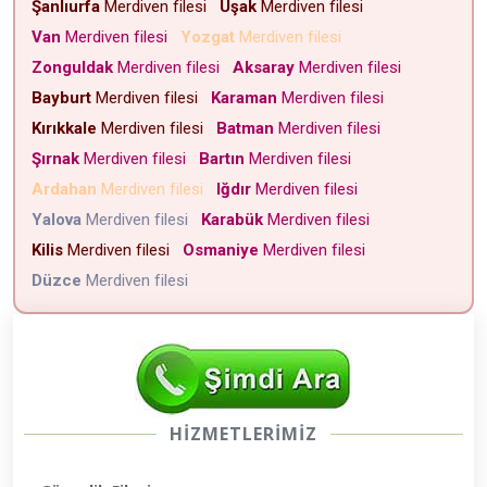
Şanlıurfa
Merdiven filesi
Uşak
Merdiven filesi
Van
Merdiven filesi
Yozgat
Merdiven filesi
Zonguldak
Merdiven filesi
Aksaray
Merdiven filesi
Bayburt
Merdiven filesi
Karaman
Merdiven filesi
Kırıkkale
Merdiven filesi
Batman
Merdiven filesi
Şırnak
Merdiven filesi
Bartın
Merdiven filesi
Ardahan
Merdiven filesi
Iğdır
Merdiven filesi
Yalova
Merdiven filesi
Karabük
Merdiven filesi
Kilis
Merdiven filesi
Osmaniye
Merdiven filesi
Düzce
Merdiven filesi
HİZMETLERİMİZ