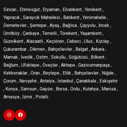
Sincan , Etimesgut , Eryaman , Elvankent , Yenikent ,
Yapracık , Saraycık Mahallesi , Batıkent , Yenimahalle ,
Demetevler , Şentepe , Ayaş , Bağlıca , Çayyolu , İncek ,
Ümitköy , Çankaya , Temelli , Törekent , Yaşamkent ,
Güzelkent , Alacaatli , Keçiören , Cebeci , Ulus , Kızılay ,
Çukurambar , Dikmen , Bahçelievler , Balgat , Ankara ,
Mamak , İvedik , Ostim , Sokullu , Söğütözü , Bilkent ,
Bağlum , Ufuktepe , Öveçler , Aktepe , Gaziosmanpaşa ,
Kırkkonaklar , Oran , Beytepe , Etlik , Bahçelievler , Niğde ,
Çorum , Nevşehir , Antalya , İstanbul , Çanakkale , Eskişehir
, Konya , Samsun , Gepze , Bursa , Ordu , Kutahya , Manisa ,
Amasya , İzmir , Polatlı