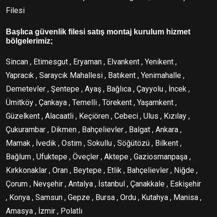
Filesi
Başlıca güvenlik filesi satış montaj kurulum hizmet
bölgelerimiz;
Sincan , Etimesgut , Eryaman , Elvankent , Yenikent ,
Yapracık , Saraycık Mahallesi , Batıkent , Yenimahalle ,
Demetevler , Şentepe , Ayaş , Bağlıca , Çayyolu , İncek ,
Ümitköy , Çankaya , Temelli , Törekent , Yaşamkent ,
Güzelkent , Alacaatli , Keçiören , Cebeci , Ulus , Kızılay ,
Çukurambar , Dikmen , Bahçelievler , Balgat , Ankara ,
Mamak , İvedik , Ostim , Sokullu , Söğütözü , Bilkent ,
Bağlum , Ufuktepe , Öveçler , Aktepe , Gaziosmanpaşa ,
Kırkkonaklar , Oran , Beytepe , Etlik , Bahçelievler , Niğde ,
Çorum , Nevşehir , Antalya , İstanbul , Çanakkale , Eskişehir
, Konya , Samsun , Gepze , Bursa , Ordu , Kutahya , Manisa ,
Amasya , İzmir , Polatlı