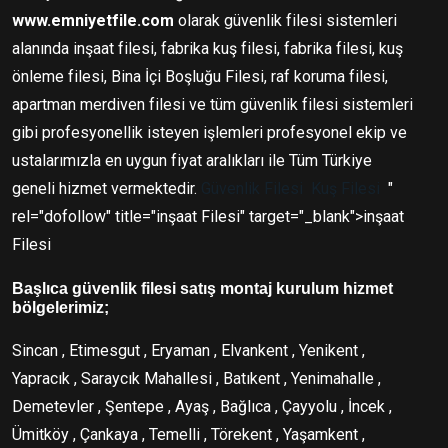
www.emniyetfile.com
olarak güvenlik filesi sistemleri
alanında inşaat filesi, fabrika kuş filesi, fabrika filesi, kuş
önleme filesi, Bina İçi Boşluğu Filesi, raf koruma filesi,
apartman merdiven filesi ve tüm güvenlik filesi sistemleri
gibi profesyonellik isteyen işlemleri profesyonel ekip ve
ustalarımızla en uygun fiyat aralıkları ile Tüm Türkiye
geneli hizmet vermektedir.
Güvenlik Filesi
Kuş Filesi
"
rel="dofollow" title="inşaat Filesi" target="_blank">inşaat
Filesi
Başlıca güvenlik filesi satış montaj kurulum hizmet
bölgelerimiz;
Sincan , Etimesgut , Eryaman , Elvankent , Yenikent ,
Yapracık , Saraycık Mahallesi , Batıkent , Yenimahalle ,
Demetevler , Şentepe , Ayaş , Bağlıca , Çayyolu , İncek ,
Ümitköy , Çankaya , Temelli , Törekent , Yaşamkent ,