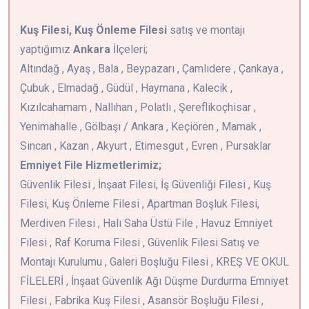
Kuş Filesi, Kuş Önleme Filesi
satış ve montajı
yaptığımız
Ankara
İlçeleri;
Altındağ , Ayaş , Bala , Beypazarı , Çamlıdere , Çankaya ,
Çubuk , Elmadağ , Güdül , Haymana , Kalecik ,
Kızılcahamam , Nallıhan , Polatlı , Şereflikoçhisar ,
Yenimahalle , Gölbaşı / Ankara , Keçiören , Mamak ,
Sincan , Kazan , Akyurt , Etimesgut , Evren , Pursaklar
Emniyet File Hizmetlerimiz;
Güvenlik Filesi , İnşaat Filesi, İş Güvenliği Filesi , Kuş
Filesi, Kuş Önleme Filesi , Apartman Boşluk Filesi,
Merdiven Filesi , Halı Saha Üstü File , Havuz Emniyet
Filesi , Raf Koruma Filesi , Güvenlik Filesi Satış ve
Montajı Kurulumu , Galeri Boşluğu Filesi , KREŞ VE OKUL
FİLELERİ , İnşaat Güvenlik Ağı Düşme Durdurma Emniyet
Filesi , Fabrika Kuş Filesi , Asansör Boşluğu Filesi ,