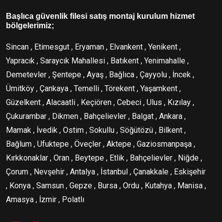
Başlıca güvenlik filesi satış montaj kurulum hizmet
bölgelerimiz;
Sincan , Etimesgut , Eryaman , Elvankent , Yenikent ,
Yapracık , Saraycık Mahallesi , Batıkent , Yenimahalle ,
Demetevler , Şentepe , Ayaş , Bağlıca , Çayyolu , İncek ,
Ümitköy , Çankaya , Temelli , Törekent , Yaşamkent ,
Güzelkent , Alacaatli , Keçiören , Cebeci , Ulus , Kızılay ,
Çukurambar , Dikmen , Bahçelievler , Balgat , Ankara ,
Mamak , İvedik , Ostim , Sokullu , Söğütözü , Bilkent ,
Bağlum , Ufuktepe , Öveçler , Aktepe , Gaziosmanpaşa ,
Kırkkonaklar , Oran , Beytepe , Etlik , Bahçelievler , Niğde ,
Çorum , Nevşehir , Antalya , İstanbul , Çanakkale , Eskişehir
, Konya , Samsun , Gepze , Bursa , Ordu , Kutahya , Manisa ,
Amasya , İzmir , Polatlı