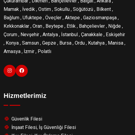
Çukurambar , Dikmen , Bahçelievler , Balgat , Ankara ,
Mamak , İvedik , Ostim , Sokullu , Söğütözü , Bilkent ,
Bağlum , Ufuktepe , Öveçler , Aktepe , Gaziosmanpaşa ,
Kırkkonaklar , Oran , Beytepe , Etlik , Bahçelievler , Niğde ,
Çorum , Nevşehir , Antalya , İstanbul , Çanakkale , Eskişehir
, Konya , Samsun , Gepze , Bursa , Ordu , Kutahya , Manisa ,
Amasya , İzmir , Polatlı
Hizmetlerimiz
Güvenlik Filesi
İnşaat Filesi, İş Güvenliği Filesi