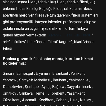
alanında inşaat filesi, fabrika kuş filesi, fabrika filesi, kuş
önleme filesi, Bina İçi Boşluğu Filesi, raf koruma filesi,
apartman merdiven filesi ve tüm güvenlik filesi sistemleri
gibi profesyonellik isteyen işlemleri profesyonel ekip ve
ustalarımızla en uygun fiyat aralıkları ile Tüm Türkiye
geneli hizmet vermektedir.
Güvenlik Filesi
Kuş Filesi
"
rel="dofollow" title="inşaat Filesi" target="_blank">inşaat
Filesi
Başlıca güvenlik filesi satış montaj kurulum hizmet
bölgelerimiz;
Sincan , Etimesgut , Eryaman , Elvankent , Yenikent ,
Yapracık , Saraycık Mahallesi , Batıkent , Yenimahalle ,
Demetevler , Şentepe , Ayaş , Bağlıca , Çayyolu , İncek ,
Ümitköy , Çankaya , Temelli , Törekent , Yaşamkent ,
Güzelkent , Alacaatli , Keçiören , Cebeci , Ulus , Kızılay ,