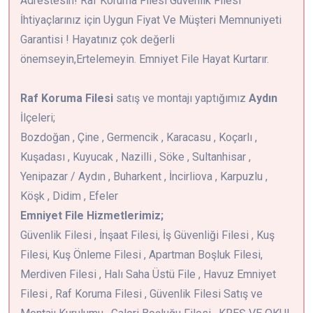
Adrestesin! Raf Koruma Filesi Güvenlik Filesi
İhtiyaçlarınız için Uygun Fiyat Ve Müşteri Memnuniyeti
Garantisi ! Hayatınız çok değerli
önemseyin,Ertelemeyin. Emniyet File Hayat Kurtarır.
Raf Koruma Filesi
satış ve montajı yaptığımız
Aydın
İlçeleri;
Bozdoğan , Çine , Germencik , Karacasu , Koçarlı ,
Kuşadası , Kuyucak , Nazilli , Söke , Sultanhisar ,
Yenipazar / Aydın , Buharkent , İncirliova , Karpuzlu ,
Köşk , Didim , Efeler
Emniyet File Hizmetlerimiz;
Güvenlik Filesi , İnşaat Filesi, İş Güvenliği Filesi , Kuş
Filesi, Kuş Önleme Filesi , Apartman Boşluk Filesi,
Merdiven Filesi , Halı Saha Üstü File , Havuz Emniyet
Filesi , Raf Koruma Filesi , Güvenlik Filesi Satış ve