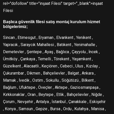
rel="dofollow" title="inşaat Filesi" target="_blank">inşaat
Filesi
Başlıca güvenlik filesi satış montaj kurulum hizmet
bölgelerimiz;
Sincan , Etimesgut , Eryaman , Elvankent , Yenikent ,
Yapracık , Saraycık Mahallesi , Batıkent , Yenimahalle ,
Demetevler , Şentepe , Ayaş , Bağlıca , Çayyolu , İncek ,
Ümitköy , Çankaya , Temelli , Törekent , Yaşamkent ,
Güzelkent , Alacaatli , Keçiören , Cebeci , Ulus , Kızılay ,
Çukurambar , Dikmen , Bahçelievler , Balgat , Ankara ,
Mamak , İvedik , Ostim , Sokullu , Söğütözü , Bilkent ,
Bağlum , Ufuktepe , Öveçler , Aktepe , Gaziosmanpaşa ,
Kırkkonaklar , Oran , Beytepe , Etlik , Bahçelievler , Niğde ,
Çorum , Nevşehir , Antalya , İstanbul , Çanakkale , Eskişehir
, Konya , Samsun , Gepze , Bursa , Ordu , Kutahya , Manisa ,