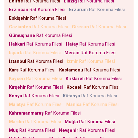
Edirne
Raf Koruma Filesi
Elazığ
Raf Koruma Filesi
Erzincan
Raf Koruma Filesi
Erzurum
Raf Koruma Filesi
Eskişehir
Raf Koruma Filesi
Gaziantep
Raf Koruma Filesi
Giresun
Raf Koruma Filesi
Gümüşhane
Raf Koruma Filesi
Hakkari
Raf Koruma Filesi
Hatay
Raf Koruma Filesi
Isparta
Raf Koruma Filesi
Mersin
Raf Koruma Filesi
İstanbul
Raf Koruma Filesi
İzmir
Raf Koruma Filesi
Kars
Raf Koruma Filesi
Kastamonu
Raf Koruma Filesi
Kayseri
Raf Koruma Filesi
Kırklareli
Raf Koruma Filesi
Kırşehir
Raf Koruma Filesi
Kocaeli
Raf Koruma Filesi
Konya
Raf Koruma Filesi
Kütahya
Raf Koruma Filesi
Malatya
Raf Koruma Filesi
Manisa
Raf Koruma Filesi
Kahramanmaraş
Raf Koruma Filesi
Mardin
Raf Koruma Filesi
Muğla
Raf Koruma Filesi
Muş
Raf Koruma Filesi
Nevşehir
Raf Koruma Filesi