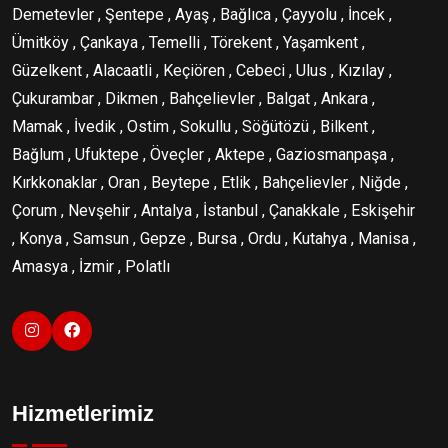
Demetevler , Şentepe , Ayaş , Bağlıca , Çayyolu , İncek ,
Ümitköy , Çankaya , Temelli , Törekent , Yaşamkent ,
Güzelkent , Alacaatli , Keçiören , Cebeci , Ulus , Kızılay ,
Çukurambar , Dikmen , Bahçelievler , Balgat , Ankara ,
Mamak , İvedik , Ostim , Sokullu , Söğütözü , Bilkent ,
Bağlum , Ufuktepe , Öveçler , Aktepe , Gaziosmanpaşa ,
Kırkkonaklar , Oran , Beytepe , Etlik , Bahçelievler , Niğde ,
Çorum , Nevşehir , Antalya , İstanbul , Çanakkale , Eskişehir
, Konya , Samsun , Gepze , Bursa , Ordu , Kutahya , Manisa ,
Amasya , İzmir , Polatlı
Hizmetlerimiz