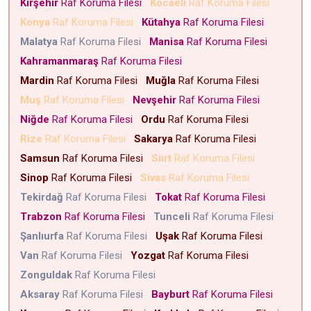
Kırşehir
Raf Koruma Filesi
Kocaeli
Raf Koruma Filesi
Konya
Raf Koruma Filesi
Kütahya
Raf Koruma Filesi
Malatya
Raf Koruma Filesi
Manisa
Raf Koruma Filesi
Kahramanmaraş
Raf Koruma Filesi
Mardin
Raf Koruma Filesi
Muğla
Raf Koruma Filesi
Muş
Raf Koruma Filesi
Nevşehir
Raf Koruma Filesi
Niğde
Raf Koruma Filesi
Ordu
Raf Koruma Filesi
Rize
Raf Koruma Filesi
Sakarya
Raf Koruma Filesi
Samsun
Raf Koruma Filesi
Siirt
Raf Koruma Filesi
Sinop
Raf Koruma Filesi
Sivas
Raf Koruma Filesi
Tekirdağ
Raf Koruma Filesi
Tokat
Raf Koruma Filesi
Trabzon
Raf Koruma Filesi
Tunceli
Raf Koruma Filesi
Şanlıurfa
Raf Koruma Filesi
Uşak
Raf Koruma Filesi
Van
Raf Koruma Filesi
Yozgat
Raf Koruma Filesi
Zonguldak
Raf Koruma Filesi
Aksaray
Raf Koruma Filesi
Bayburt
Raf Koruma Filesi