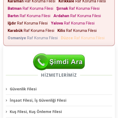
Karaman
Raf Koruma Filesi
Kırıkkale
Raf Koruma Filesi
Batman
Raf Koruma Filesi
Şırnak
Raf Koruma Filesi
Bartın
Raf Koruma Filesi
Ardahan
Raf Koruma Filesi
Iğdır
Raf Koruma Filesi
Yalova
Raf Koruma Filesi
Karabük
Raf Koruma Filesi
Kilis
Raf Koruma Filesi
Osmaniye
Raf Koruma Filesi
Düzce
Raf Koruma Filesi
HİZMETLERİMİZ
Güvenlik Filesi
İnşaat Filesi, İş Güvenliği Filesi
Kuş Filesi, Kuş Önleme Filesi