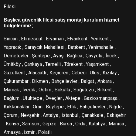
Filesi
Başlıca güvenlik filesi satış montaj kurulum hizmet
bölgelerimiz;
Sincan , Etimesgut , Eryaman , Elvankent , Yenikent ,
Yapracık , Saraycık Mahallesi , Batıkent , Yenimahalle ,
Demetevler , Şentepe , Ayaş , Bağlıca , Çayyolu , İncek ,
Ümitköy , Çankaya , Temelli , Törekent , Yaşamkent ,
Güzelkent , Alacaatli , Keçiören , Cebeci , Ulus , Kızılay ,
Çukurambar , Dikmen , Bahçelievler , Balgat , Ankara ,
Mamak , İvedik , Ostim , Sokullu , Söğütözü , Bilkent ,
Bağlum , Ufuktepe , Öveçler , Aktepe , Gaziosmanpaşa ,
Kırkkonaklar , Oran , Beytepe , Etlik , Bahçelievler , Niğde ,
Çorum , Nevşehir , Antalya , İstanbul , Çanakkale , Eskişehir
, Konya , Samsun , Gepze , Bursa , Ordu , Kutahya , Manisa ,
Amasya , İzmir , Polatlı