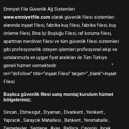
Emniyet File Güvenlik Ağ Sistemleri
www.emniyetfile.com
olarak güvenlik filesi sistemleri
alanında inşaat filesi, fabrika kuş filesi, fabrika filesi, kuş
önleme filesi, Bina İçi Boşluğu Filesi, raf koruma filesi,
apartman merdiven filesi ve tüm güvenlik filesi sistemleri
gibi profesyonellik isteyen işlemleri profesyonel ekip ve
ustalarımızla en uygun fiyat aralıkları ile Tüm Türkiye
geneli hizmet vermektedir.
Güvenlik Filesi
Kuş Filesi
"
rel="dofollow" title="inşaat Filesi" target="_blank">inşaat
Filesi
Başlıca güvenlik filesi satış montaj kurulum hizmet
bölgelerimiz;
Sincan , Etimesgut , Eryaman , Elvankent , Yenikent ,
Yapracık , Saraycık Mahallesi , Batıkent , Yenimahalle ,
Demetevler , Şentepe , Ayaş , Bağlıca , Çayyolu , İncek ,