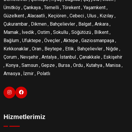
Ümitköy , Çankaya , Temelli , Törekent , Yaşamkent ,
Güzelkent , Alacaatli , Keçiören , Cebeci , Ulus , Kızılay ,
Çukurambar , Dikmen , Bahçelievler , Balgat , Ankara ,
Mamak , İvedik , Ostim , Sokullu , Söğütözü , Bilkent ,
Bağlum , Ufuktepe , Öveçler , Aktepe , Gaziosmanpaşa ,
Kırkkonaklar , Oran , Beytepe , Etlik , Bahçelievler , Niğde ,
Çorum , Nevşehir , Antalya , İstanbul , Çanakkale , Eskişehir
, Konya , Samsun , Gepze , Bursa , Ordu , Kutahya , Manisa ,
Amasya , İzmir , Polatlı
Hizmetlerimiz