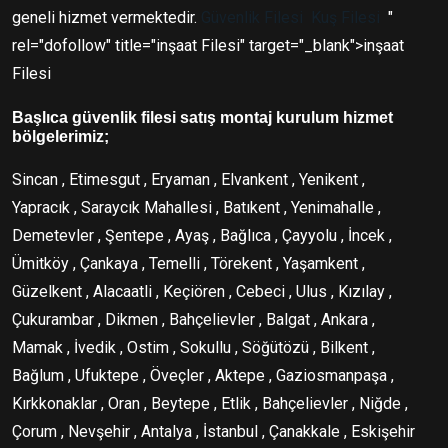
geneli hizmet vermektedir.
Güvenlik Filesi
Kuş Filesi
"
rel="dofollow" title="inşaat Filesi" target="_blank">inşaat
Filesi
Başlıca güvenlik filesi satış montaj kurulum hizmet
bölgelerimiz;
Sincan , Etimesgut , Eryaman , Elvankent , Yenikent ,
Yapracık , Saraycık Mahallesi , Batıkent , Yenimahalle ,
Demetevler , Şentepe , Ayaş , Bağlıca , Çayyolu , İncek ,
Ümitköy , Çankaya , Temelli , Törekent , Yaşamkent ,
Güzelkent , Alacaatli , Keçiören , Cebeci , Ulus , Kızılay ,
Çukurambar , Dikmen , Bahçelievler , Balgat , Ankara ,
Mamak , İvedik , Ostim , Sokullu , Söğütözü , Bilkent ,
Bağlum , Ufuktepe , Öveçler , Aktepe , Gaziosmanpaşa ,
Kırkkonaklar , Oran , Beytepe , Etlik , Bahçelievler , Niğde ,
Çorum , Nevşehir , Antalya , İstanbul , Çanakkale , Eskişehir