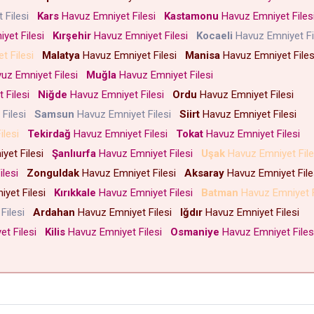
 Filesi
Kars
Havuz Emniyet Filesi
Kastamonu
Havuz Emniyet File
yet Filesi
Kırşehir
Havuz Emniyet Filesi
Kocaeli
Havuz Emniyet F
t Filesi
Malatya
Havuz Emniyet Filesi
Manisa
Havuz Emniyet File
uz Emniyet Filesi
Muğla
Havuz Emniyet Filesi
 Filesi
Niğde
Havuz Emniyet Filesi
Ordu
Havuz Emniyet Filesi
 Filesi
Samsun
Havuz Emniyet Filesi
Siirt
Havuz Emniyet Filesi
ilesi
Tekirdağ
Havuz Emniyet Filesi
Tokat
Havuz Emniyet Filesi
yet Filesi
Şanlıurfa
Havuz Emniyet Filesi
Uşak
Havuz Emniyet Fil
ilesi
Zonguldak
Havuz Emniyet Filesi
Aksaray
Havuz Emniyet Fil
yet Filesi
Kırıkkale
Havuz Emniyet Filesi
Batman
Havuz Emniyet 
Filesi
Ardahan
Havuz Emniyet Filesi
Iğdır
Havuz Emniyet Filesi
et Filesi
Kilis
Havuz Emniyet Filesi
Osmaniye
Havuz Emniyet File