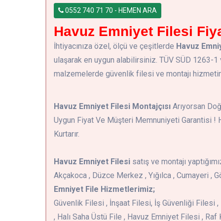
0552 740 71 70 - HEMEN ARA
Havuz Emniyet Filesi Fiya
İhtiyacınıza özel, ölçü ve çeşitlerde
Havuz Emniy
ulaşarak en uygun alabilirsiniz. TÜV SÜD 1263-1
malzemelerde güvenlik filesi ve montajı hizmetine 
Havuz Emniyet Filesi Montajçısı
Arıyorsan Doğr
Uygun Fiyat Ve Müşteri Memnuniyeti Garantisi ! 
Kurtarır.
Havuz Emniyet Filesi
satış ve montajı yaptığım
Akçakoca , Düzce Merkez , Yığılca , Cumayeri , Gö
Emniyet File Hizmetlerimiz;
Güvenlik Filesi , İnşaat Filesi, İş Güvenliği Files
, Halı Saha Üstü File , Havuz Emniyet Filesi , Raf 