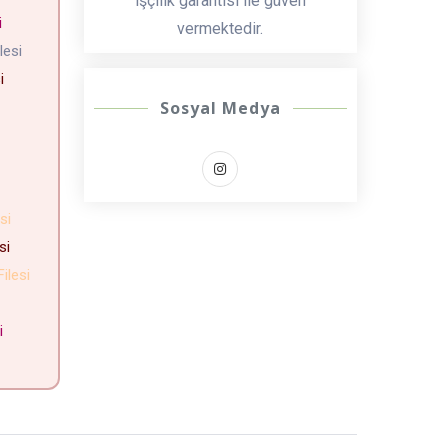
işçilik garantisi ile güven
si
vermektedir.
ilesi
si
Sosyal Medya
esi
esi
Filesi
si