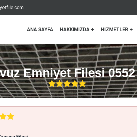
etfile.com
ANA SAYFA
HAKKIMIZDA
HIZMETLER
uz Emniyet Filesi 0552
apama Filesi