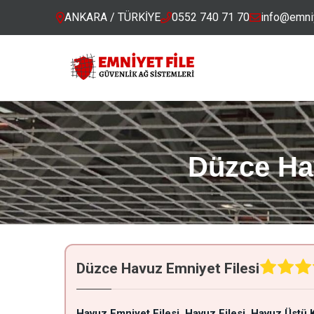
ANKARA / TÜRKİYE
0552 740 71 70
info@emniy
Düzce Hav
Düzce Havuz Emniyet Filesi
Havuz Emniyet Filesi
Havuz Filesi
Havuz Üstü K