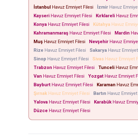
İstanbul
Havuz Emniyet Filesi
İzmir
Havuz Emniyet
Kayseri
Havuz Emniyet Filesi
Kırklareli
Havuz Emni
Konya
Havuz Emniyet Filesi
Kütahya
Havuz Emniye
Kahramanmaraş
Havuz Emniyet Filesi
Mardin
Hav
Muş
Havuz Emniyet Filesi
Nevşehir
Havuz Emniyet
Rize
Havuz Emniyet Filesi
Sakarya
Havuz Emniyet
Sinop
Havuz Emniyet Filesi
Sivas
Havuz Emniyet F
Trabzon
Havuz Emniyet Filesi
Tunceli
Havuz Emni
Van
Havuz Emniyet Filesi
Yozgat
Havuz Emniyet F
Bayburt
Havuz Emniyet Filesi
Karaman
Havuz Emni
Şırnak
Havuz Emniyet Filesi
Bartın
Havuz Emniyet 
Yalova
Havuz Emniyet Filesi
Karabük
Havuz Emniy
Düzce
Havuz Emniyet Filesi