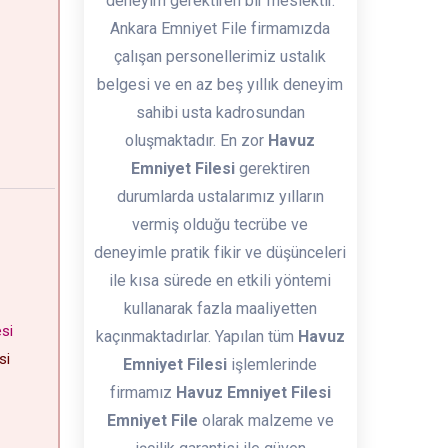
deneyim gerektiren bir meslektir.
Ankara Emniyet File firmamızda
çalışan personellerimiz ustalık
belgesi ve en az beş yıllık deneyim
sahibi usta kadrosundan
oluşmaktadır. En zor
Havuz
Emniyet Filesi
gerektiren
durumlarda ustalarımız yılların
vermiş olduğu tecrübe ve
deneyimle pratik fikir ve düşünceleri
i
ile kısa sürede en etkili yöntemi
kullanarak fazla maaliyetten
esi
kaçınmaktadırlar. Yapılan tüm
Havuz
esi
Emniyet Filesi
işlemlerinde
firmamız
Havuz Emniyet Filesi
Emniyet File
olarak malzeme ve