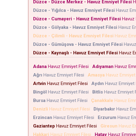
Düzce - Düzce Merkez - Havuz Emniyet Filesi
H
Düzce - Yığılca - Havuz Emniyet Filesi
Havuz Emn
Düzce - Cumayeri - Havuz Emniyet Filesi
Havuz 
Düzce - Gölyaka - Havuz Emniyet Filesi
Havuz Em
Düzce - Çilimli - Havuz Emniyet Filesi
Havuz Emni
Düzce - Gümüşova - Havuz Emniyet Filesi
Havuz 
Düzce - Kaynaşlı - Havuz Emniyet Filesi
Havuz Em
Adana
Havuz Emniyet Filesi
Adıyaman
Havuz Emni
Ağrı
Havuz Emniyet Filesi
Amasya
Havuz Emniyet 
Artvin
Havuz Emniyet Filesi
Aydın
Havuz Emniyet 
Bingöl
Havuz Emniyet Filesi
Bitlis
Havuz Emniyet F
Bursa
Havuz Emniyet Filesi
Çanakkale
Havuz Emni
Denizli
Havuz Emniyet Filesi
Diyarbakır
Havuz Emn
Erzincan
Havuz Emniyet Filesi
Erzurum
Havuz Em
Gaziantep
Havuz Emniyet Filesi
Giresun
Havuz Em
Hakkari
Havuz Emniyet Filesi
Hatay
Havuz Emniyet