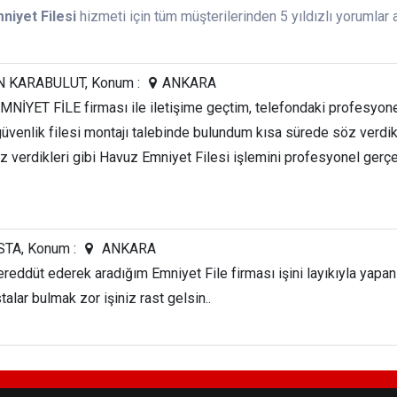
niyet Filesi
hizmeti için tüm müşterilerinden 5 yıldızlı yorumlar a
 KARABULUT, Konum :
ANKARA
MNİYET FİLE firması ile iletişime geçtim, telefondaki profesyone
güvenlik filesi montajı talebinde bulundum kısa sürede söz verdi
öz verdikleri gibi Havuz Emniyet Filesi işlemini profesyonel gerçek
STA, Konum :
ANKARA
ereddüt ederek aradığım Emniyet File firması işini layıkıyla yapan
alar bulmak zor işiniz rast gelsin..