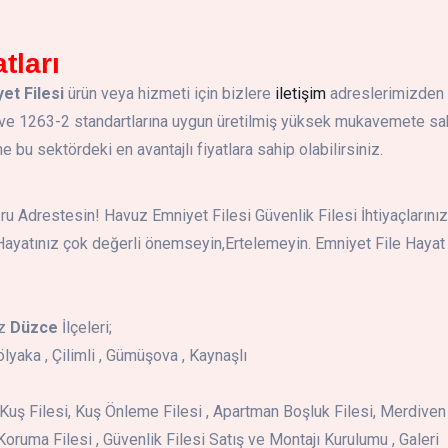
tları
et Filesi
ürün veya hizmeti için bizlere
iletişim
adreslerimizden
 ve 1263-2 standartlarına uygun üretilmiş yüksek mukavemete sa
bu sektördeki en avantajlı fiyatlara sahip olabilirsiniz.
u Adrestesin! Havuz Emniyet Filesi Güvenlik Filesi İhtiyaçlarınız 
Hayatınız çok değerli önemseyin,Ertelemeyin. Emniyet File Hayat
ız
Düzce
İlçeleri;
lyaka , Çilimli , Gümüşova , Kaynaşlı
i , Kuş Filesi, Kuş Önleme Filesi , Apartman Boşluk Filesi, Merdiven
Koruma Filesi , Güvenlik Filesi Satış ve Montajı Kurulumu , Galeri