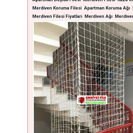
Merdiven Koruma Filesi
Apartman Koruma Ağı
Merdiven Filesi Fiyatları
Merdiven Ağı
Merdiven