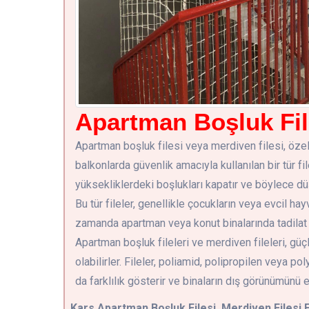
Apartman Boşluk File
Apartman boşluk filesi veya merdiven filesi, öze
balkonlarda güvenlik amacıyla kullanılan bir tür fil
yüksekliklerdeki boşlukları kapatır ve böylece d
Bu tür fileler, genellikle çocukların veya evcil ha
zamanda apartman veya konut binalarında tadilat ve
Apartman boşluk fileleri ve merdiven fileleri, güç
olabilirler. Fileler, poliamid, polipropilen veya 
da farklılık gösterir ve binaların dış görünümünü e
Kars
Apartman Boşluk Filesi, Merdiven Filesi 