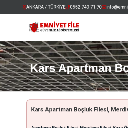
ANKARA / TÜRKİYE
0552 740 71 70
info@emniy
Kars Apartman Boş
Kars Apartman Boşluk Filesi, Merdiv
Apartman Boşluk Filesi
Merdiven Filesi
Kaza Ö