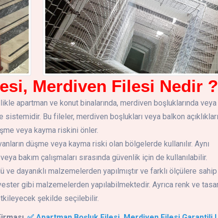
si, Merdiven Filesi Nedir ?
llikle apartman ve konut binalarında, merdiven boşluklarında veya
e sistemidir. Bu fileler, merdiven boşlukları veya balkon açıklıkları
üşme veya kayma riskini önler.
yvanların düşme veya kayma riski olan bölgelerde kullanılır. Aynı
ya bakım çalışmaları sırasında güvenlik için de kullanılabilir.
lü ve dayanıklı malzemelerden yapılmıştır ve farklı ölçülere sahip
polyester gibi malzemelerden yapılabilmektedir. Ayrıca renk ve tasar
tkileyecek şekilde seçilebilir.
Firması
✅ Apartman Boşluk Filesi, Merdiven Filesi Garantili