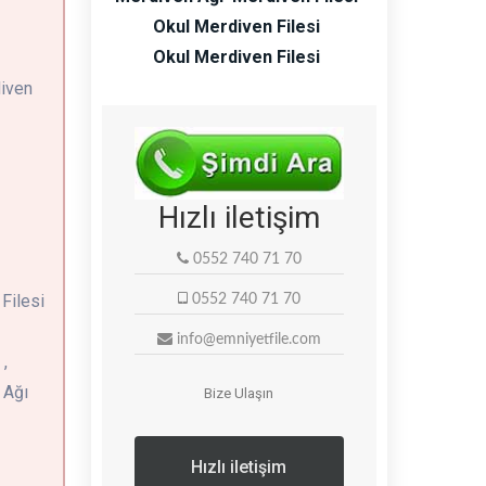
Okul Merdiven Filesi
Okul Merdiven Filesi
diven
Hızlı iletişim
0552 740 71 70
 Filesi
0552 740 71 70
info@emniyetfile.com
,
 Ağı
Bize Ulaşın
Hızlı iletişim