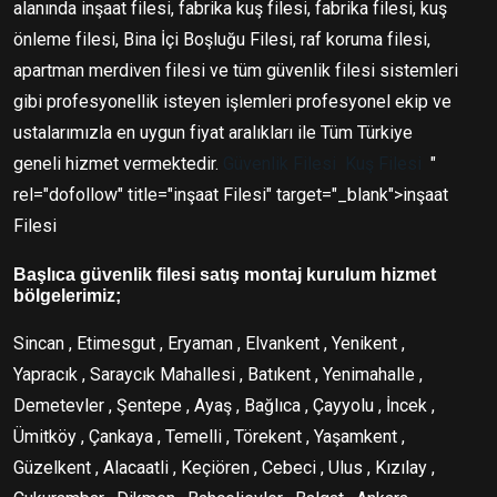
alanında inşaat filesi, fabrika kuş filesi, fabrika filesi, kuş
önleme filesi, Bina İçi Boşluğu Filesi, raf koruma filesi,
apartman merdiven filesi ve tüm güvenlik filesi sistemleri
gibi profesyonellik isteyen işlemleri profesyonel ekip ve
ustalarımızla en uygun fiyat aralıkları ile Tüm Türkiye
geneli hizmet vermektedir.
Güvenlik Filesi
Kuş Filesi
"
rel="dofollow" title="inşaat Filesi" target="_blank">inşaat
Filesi
Başlıca güvenlik filesi satış montaj kurulum hizmet
bölgelerimiz;
Sincan , Etimesgut , Eryaman , Elvankent , Yenikent ,
Yapracık , Saraycık Mahallesi , Batıkent , Yenimahalle ,
Demetevler , Şentepe , Ayaş , Bağlıca , Çayyolu , İncek ,
Ümitköy , Çankaya , Temelli , Törekent , Yaşamkent ,
Güzelkent , Alacaatli , Keçiören , Cebeci , Ulus , Kızılay ,