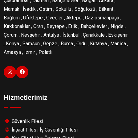
Çukurambar , Dikmen , Bahçelievler , Balgat , Ankara ,
Mamak , İvedik , Ostim , Sokullu , Söğütözü , Bilkent ,
Bağlum , Ufuktepe , Öveçler , Aktepe , Gaziosmanpaşa ,
Kırkkonaklar , Oran , Beytepe , Etlik , Bahçelievler , Niğde ,
Çorum , Nevşehir , Antalya , İstanbul , Çanakkale , Eskişehir
, Konya , Samsun , Gepze , Bursa , Ordu , Kutahya , Manisa ,
Amasya , İzmir , Polatlı
Hizmetlerimiz
Güvenlik Filesi
İnşaat Filesi, İş Güvenliği Filesi