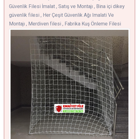
Güvenlik Filesi İmalat , Satış ve Montajı , Bina içi dikey
güvenlik filesi , Her Çeşit Güvenlik Ağı Imalati Ve
Montajı , Merdiven filesi , Fabrika Kuş Önleme Filesi