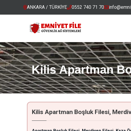
ANKARA / TÜRKİYE
0552 740 71 70
info@emniy
Kilis Apartman Boş
Kilis Apartman Boşluk Filesi, Merdiv
Apartman Boşluk Filesi
Merdiven Filesi
Kaza Ö