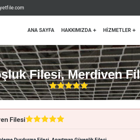
etfile.com
ANA SAYFA
HAKKIMIZDA
HIZMETLER
luk Filesi, Merdiven Fi
en Filesi
nleme Durdurma Filesi
Apartman Güvenlik Filesi