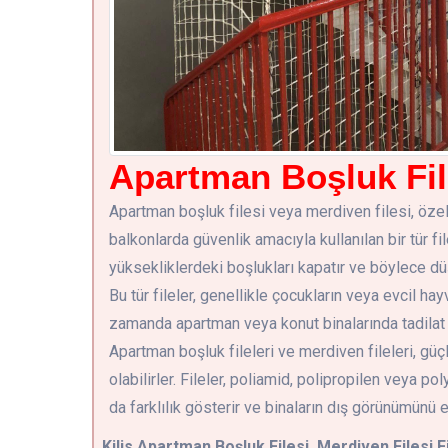
Apartman Boşluk File
Apartman boşluk filesi veya merdiven filesi, öze
balkonlarda güvenlik amacıyla kullanılan bir tür fil
yüksekliklerdeki boşlukları kapatır ve böylece d
Bu tür fileler, genellikle çocukların veya evcil ha
zamanda apartman veya konut binalarında tadilat ve
Apartman boşluk fileleri ve merdiven fileleri, güç
olabilirler. Fileler, poliamid, polipropilen veya 
da farklılık gösterir ve binaların dış görünümünü e
Kilis
Apartman Boşluk Filesi, Merdiven Filesi F