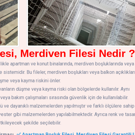
si, Merdiven Filesi Nedir ?
llikle apartman ve konut binalarında, merdiven boşluklarında veya
e sistemidir. Bu fileler, merdiven boşlukları veya balkon açıklıkları
üşme veya kayma riskini önler.
yvanların düşme veya kayma riski olan bölgelerde kullanılır. Aynı
ya bakım çalışmaları sırasında güvenlik için de kullanılabilir.
lü ve dayanıklı malzemelerden yapılmıştır ve farklı ölçülere sahip
polyester gibi malzemelerden yapılabilmektedir. Ayrıca renk ve tasar
tkileyecek şekilde seçilebilir.
irması
✅ Apartman Boşluk Filesi, Merdiven Filesi Garantili