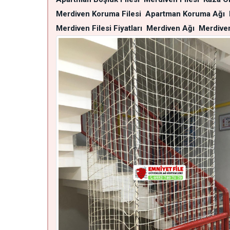
Merdiven Koruma Filesi
Apartman Koruma Ağı
Merdiven Filesi Fiyatları
Merdiven Ağı
Merdiven