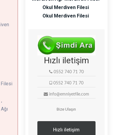
Okul Merdiven Filesi
Okul Merdiven Filesi
diven
Hızlı iletişim
0552 740 71 70
 Filesi
0552 740 71 70
info@emniyetfile.com
,
 Ağı
Bize Ulaşın
Hızlı iletişim