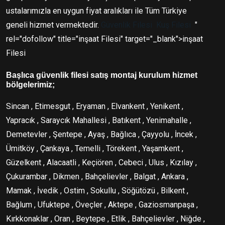
ustalarımızla en uygun fiyat aralıkları ile Tüm Türkiye
geneli hizmet vermektedir.
Güvenlik Filesi
Kuş Filesi
"
rel="dofollow" title="inşaat Filesi" target="_blank">inşaat
Filesi
Başlıca güvenlik filesi satış montaj kurulum hizmet
bölgelerimiz;
Sincan , Etimesgut , Eryaman , Elvankent , Yenikent ,
Yapracık , Saraycık Mahallesi , Batıkent , Yenimahalle ,
Demetevler , Şentepe , Ayaş , Bağlıca , Çayyolu , İncek ,
Ümitköy , Çankaya , Temelli , Törekent , Yaşamkent ,
Güzelkent , Alacaatli , Keçiören , Cebeci , Ulus , Kızılay ,
Çukurambar , Dikmen , Bahçelievler , Balgat , Ankara ,
Mamak , İvedik , Ostim , Sokullu , Söğütözü , Bilkent ,
Bağlum , Ufuktepe , Öveçler , Aktepe , Gaziosmanpaşa ,
Kırkkonaklar , Oran , Beytepe , Etlik , Bahçelievler , Niğde ,