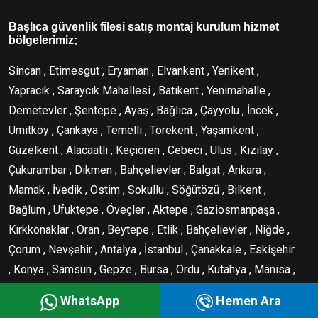
Başlıca güvenlik filesi satış montaj kurulum hizmet
bölgelerimiz;
Sincan , Etimesgut , Eryaman , Elvankent , Yenikent ,
Yapracık , Saraycık Mahallesi , Batıkent , Yenimahalle ,
Demetevler , Şentepe , Ayaş , Bağlıca , Çayyolu , İncek ,
Ümitköy , Çankaya , Temelli , Törekent , Yaşamkent ,
Güzelkent , Alacaatli , Keçiören , Cebeci , Ulus , Kızılay ,
Çukurambar , Dikmen , Bahçelievler , Balgat , Ankara ,
Mamak , İvedik , Ostim , Sokullu , Söğütözü , Bilkent ,
Bağlum , Ufuktepe , Öveçler , Aktepe , Gaziosmanpaşa ,
Kırkkonaklar , Oran , Beytepe , Etlik , Bahçelievler , Niğde ,
Çorum , Nevşehir , Antalya , İstanbul , Çanakkale , Eskişehir
, Konya , Samsun , Gepze , Bursa , Ordu , Kutahya , Manisa ,
Amasya , İzmir , Polatlı
WhatsApp
Hemen Ara