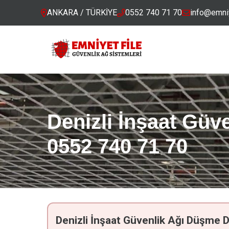
ANKARA / TÜRKİYE
0552 740 71 70
info@emniy
Denizli İnşaat Gü
0552 740 71 70
Denizli İnşaat Güvenlik Ağı Düşme 