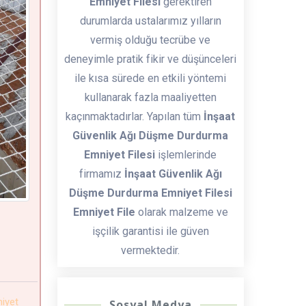
Emniyet Filesi
gerektiren
durumlarda ustalarımız yılların
vermiş olduğu tecrübe ve
deneyimle pratik fikir ve düşünceleri
ile kısa sürede en etkili yöntemi
kullanarak fazla maaliyetten
kaçınmaktadırlar. Yapılan tüm
İnşaat
Güvenlik Ağı Düşme Durdurma
Emniyet Filesi
işlemlerinde
firmamız
İnşaat Güvenlik Ağı
Düşme Durdurma Emniyet Filesi
Emniyet File
olarak malzeme ve
işçilik garantisi ile güven
vermektedir.
iyet
Sosyal Medya