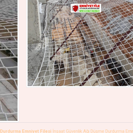
 Durdurma Emniyet Filesi
İnşaat Güvenlik Ağı Düşme Durdurma Emn