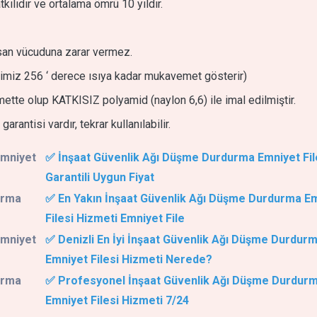
kılıdır ve ortalama ömrü 10 yıldır.
nsan vücuduna zarar vermez.
(İpimiz 256 ‘ derece ısıya kadar mukavemet gösterir)
tte olup KATKISIZ polyamid (naylon 6,6) ile imal edilmiştir.
arantisi vardır, tekrar kullanılabilir.
Emniyet
✅ İnşaat Güvenlik Ağı Düşme Durdurma Emniyet Fil
Garantili Uygun Fiyat
urma
✅ En Yakın İnşaat Güvenlik Ağı Düşme Durdurma E
Filesi Hizmeti Emniyet File
Emniyet
✅ Denizli En İyi İnşaat Güvenlik Ağı Düşme Durdur
Emniyet Filesi Hizmeti Nerede?
urma
✅ Profesyonel İnşaat Güvenlik Ağı Düşme Durdur
Emniyet Filesi Hizmeti 7/24