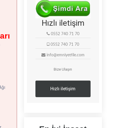
Hızlı iletişim
arı
0552 740 71 70
n
0552 740 71 70
info@emniyetfile.com
Bize Ulaşın
Ağı
Hızlı iletişim
 ,