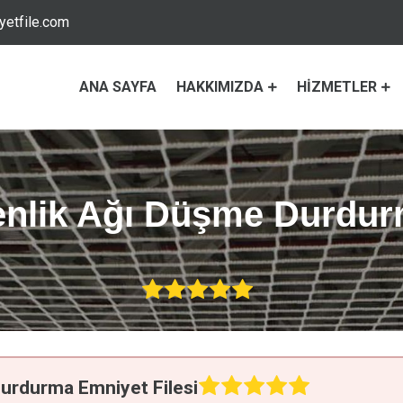
etfile.com
ANA SAYFA
HAKKIMIZDA
HIZMETLER
venlik Ağı Düşme Durdur
Durdurma Emniyet Filesi