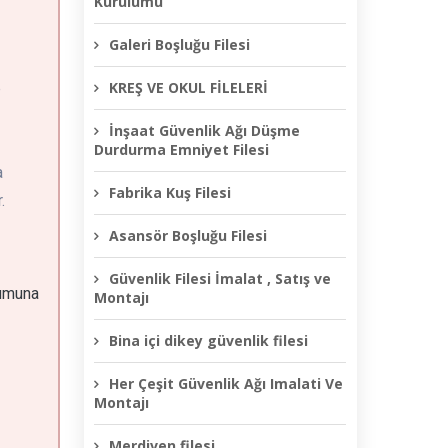
Kurulumu
Galeri Boşluğu Filesi
KREŞ VE OKUL FİLELERİ
e
İnşaat Güvenlik Ağı Düşme
Durdurma Emniyet Filesi
a
Fabrika Kuş Filesi
.
Asansör Boşluğu Filesi
Güvenlik Filesi İmalat , Satış ve
rumuna
Montajı
Bina içi dikey güvenlik filesi
Her Çeşit Güvenlik Ağı Imalati Ve
Montajı
Merdiven filesi