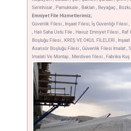
Serinhisar , Pamukkale , Baklan , Beyağaç , Bozku
Emniyet File Hizmetlerimiz;
Güvenlik Filesi , İnşaat Filesi, İş Güvenliği Files
, Halı Saha Üstü File , Havuz Emniyet Filesi , Raf 
Boşluğu Filesi , KREŞ VE OKUL FİLELERİ , İnşaat 
Asansör Boşluğu Filesi , Güvenlik Filesi İmalat , S
Imalati Ve Montajı , Merdiven filesi , Fabrika Ku