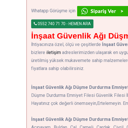
Whatapp Görüşme için
0552 740 71 70 - HEMEN ARA
İnşaat Güvenlik Ağı Düşm
İhtiyacınıza özel, ölçü ve çeşitlerde
İnşaat Güve
bizlere
iletişim
adreslerimizden ulaşarak en uygu
üretilmiş yüksek mukavemete sahip malzemelerde 
fiyatlara sahip olabilirsiniz.
İnşaat Güvenlik Ağı Düşme Durdurma Emniyet 
Düşme Durdurma Emniyet Filesi Güvenlik Filesi İh
Hayatınız çok değerli önemseyin,Ertelemeyin. Emn
İnşaat Güvenlik Ağı Düşme Durdurma Emniyet 
Acıpayam , Buldan , Çal , Çameli , Çardak , Çivril ,