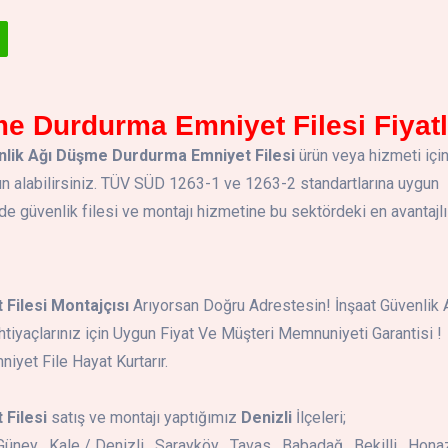
e Durdurma Emniyet Filesi Fiyatl
nlik Ağı Düşme Durdurma Emniyet Filesi
ürün veya hizmeti içi
n alabilirsiniz. TÜV SÜD 1263-1 ve 1263-2 standartlarına uygun
güvenlik filesi ve montajı hizmetine bu sektördeki en avantajlı
Filesi Montajçısı
Arıyorsan Doğru Adrestesin! İnşaat Güvenlik 
tiyaçlarınız için Uygun Fiyat Ve Müşteri Memnuniyeti Garantisi !
iyet File Hayat Kurtarır.
Filesi
satış ve montajı yaptığımız
Denizli
İlçeleri;
 Güney , Kale / Denizli , Sarayköy , Tavas , Babadağ , Bekilli , Honaz