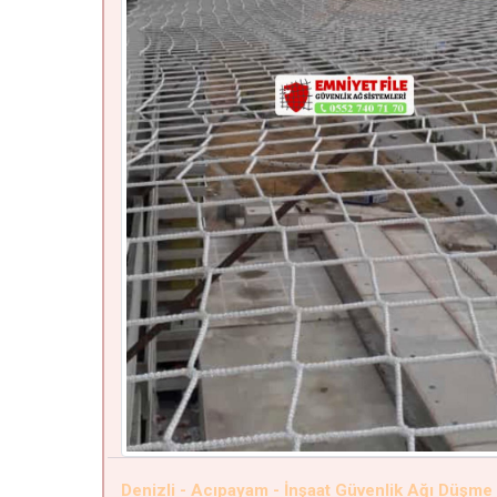
Denizli - Acıpayam - İnşaat Güvenlik Ağı Düşme