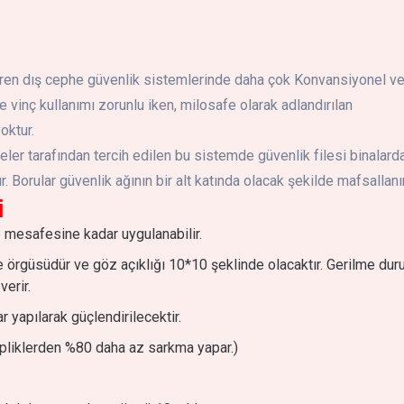
gösteren dış cephe güvenlik sistemlerinde daha çok Konvansiyonel v
vinç kullanımı zorunlu iken, milosafe olarak adlandırılan
oktur.
ler tarafından tercih edilen bu sistemde güvenlik filesi binalard
. Borular güvenlik ağının bir alt katında olacak şekilde mafsallanır
i
 mesafesine kadar uygulanabilir.
örgüsüdür ve göz açıklığı 10*10 şeklinde olacaktır. Gerilme du
verir.
r yapılarak güçlendirilecektir.
ipliklerden %80 daha az sarkma yapar.)