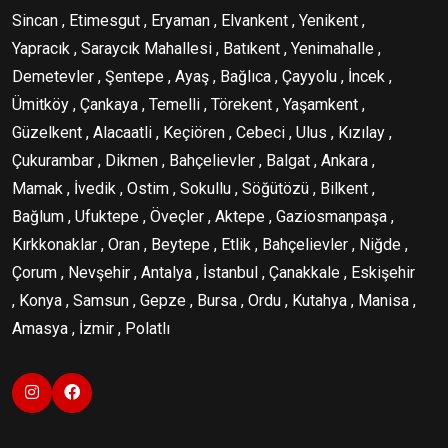
Sincan , Etimesgut , Eryaman , Elvankent , Yenikent ,
Yapracık , Saraycık Mahallesi , Batıkent , Yenimahalle ,
Demetevler , Şentepe , Ayaş , Bağlıca , Çayyolu , İncek ,
Ümitköy , Çankaya , Temelli , Törekent , Yaşamkent ,
Güzelkent , Alacaatli , Keçiören , Cebeci , Ulus , Kızılay ,
Çukurambar , Dikmen , Bahçelievler , Balgat , Ankara ,
Mamak , İvedik , Ostim , Sokullu , Söğütözü , Bilkent ,
Bağlum , Ufuktepe , Öveçler , Aktepe , Gaziosmanpaşa ,
Kırkkonaklar , Oran , Beytepe , Etlik , Bahçelievler , Niğde ,
Çorum , Nevşehir , Antalya , İstanbul , Çanakkale , Eskişehir
, Konya , Samsun , Gepze , Bursa , Ordu , Kutahya , Manisa ,
Amasya , İzmir , Polatlı