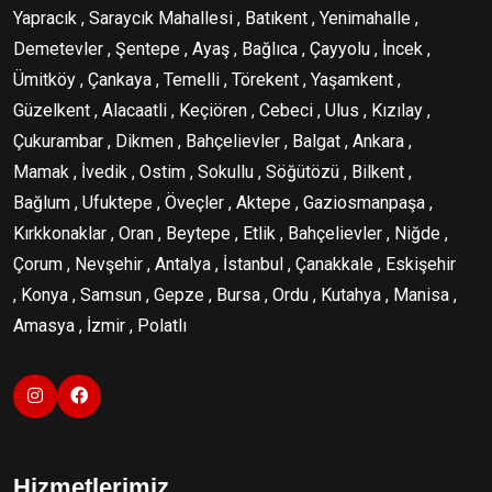
Yapracık , Saraycık Mahallesi , Batıkent , Yenimahalle ,
Demetevler , Şentepe , Ayaş , Bağlıca , Çayyolu , İncek ,
Ümitköy , Çankaya , Temelli , Törekent , Yaşamkent ,
Güzelkent , Alacaatli , Keçiören , Cebeci , Ulus , Kızılay ,
Çukurambar , Dikmen , Bahçelievler , Balgat , Ankara ,
Mamak , İvedik , Ostim , Sokullu , Söğütözü , Bilkent ,
Bağlum , Ufuktepe , Öveçler , Aktepe , Gaziosmanpaşa ,
Kırkkonaklar , Oran , Beytepe , Etlik , Bahçelievler , Niğde ,
Çorum , Nevşehir , Antalya , İstanbul , Çanakkale , Eskişehir
, Konya , Samsun , Gepze , Bursa , Ordu , Kutahya , Manisa ,
Amasya , İzmir , Polatlı
Hizmetlerimiz