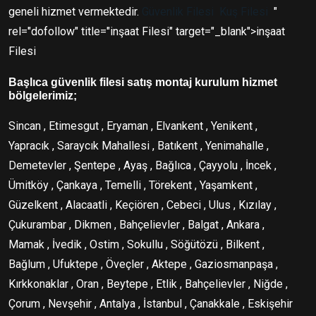
geneli hizmet vermektedir.
Güvenlik Filesi
Kuş Filesi
"
rel="dofollow" title="inşaat Filesi" target="_blank">inşaat
Filesi
Başlıca güvenlik filesi satış montaj kurulum hizmet
bölgelerimiz;
Sincan , Etimesgut , Eryaman , Elvankent , Yenikent ,
Yapracık , Saraycık Mahallesi , Batıkent , Yenimahalle ,
Demetevler , Şentepe , Ayaş , Bağlıca , Çayyolu , İncek ,
Ümitköy , Çankaya , Temelli , Törekent , Yaşamkent ,
Güzelkent , Alacaatli , Keçiören , Cebeci , Ulus , Kızılay ,
Çukurambar , Dikmen , Bahçelievler , Balgat , Ankara ,
Mamak , İvedik , Ostim , Sokullu , Söğütözü , Bilkent ,
Bağlum , Ufuktepe , Öveçler , Aktepe , Gaziosmanpaşa ,
Kırkkonaklar , Oran , Beytepe , Etlik , Bahçelievler , Niğde ,
Çorum , Nevşehir , Antalya , İstanbul , Çanakkale , Eskişehir