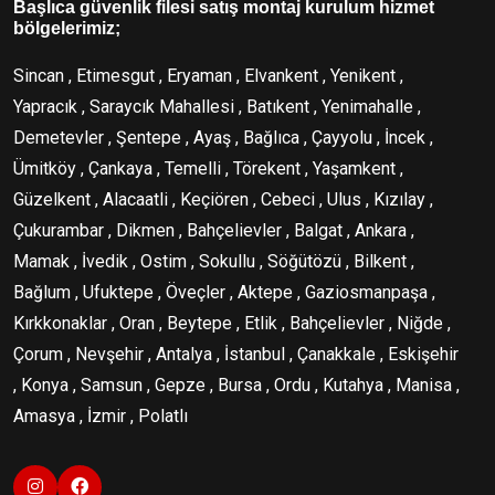
Başlıca güvenlik filesi satış montaj kurulum hizmet
bölgelerimiz;
Sincan , Etimesgut , Eryaman , Elvankent , Yenikent ,
Yapracık , Saraycık Mahallesi , Batıkent , Yenimahalle ,
Demetevler , Şentepe , Ayaş , Bağlıca , Çayyolu , İncek ,
Ümitköy , Çankaya , Temelli , Törekent , Yaşamkent ,
Güzelkent , Alacaatli , Keçiören , Cebeci , Ulus , Kızılay ,
Çukurambar , Dikmen , Bahçelievler , Balgat , Ankara ,
Mamak , İvedik , Ostim , Sokullu , Söğütözü , Bilkent ,
Bağlum , Ufuktepe , Öveçler , Aktepe , Gaziosmanpaşa ,
Kırkkonaklar , Oran , Beytepe , Etlik , Bahçelievler , Niğde ,
Çorum , Nevşehir , Antalya , İstanbul , Çanakkale , Eskişehir
, Konya , Samsun , Gepze , Bursa , Ordu , Kutahya , Manisa ,
Amasya , İzmir , Polatlı