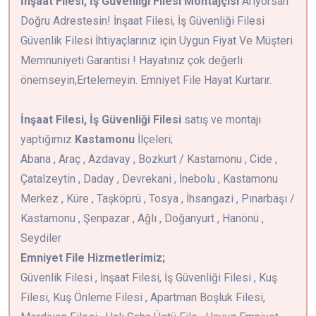
İnşaat Filesi, İş Güvenliği Filesi Montajçısı
Arıyorsan
Doğru Adrestesin! İnşaat Filesi, İş Güvenliği Filesi
Güvenlik Filesi İhtiyaçlarınız için Uygun Fiyat Ve Müşteri
Memnuniyeti Garantisi ! Hayatınız çok değerli
önemseyin,Ertelemeyin. Emniyet File Hayat Kurtarır.
İnşaat Filesi, İş Güvenliği Filesi
satış ve montajı
yaptığımız
Kastamonu
İlçeleri;
Abana , Araç , Azdavay , Bozkurt / Kastamonu , Cide ,
Çatalzeytin , Daday , Devrekani , İnebolu , Kastamonu
Merkez , Küre , Taşköprü , Tosya , İhsangazi , Pınarbaşı /
Kastamonu , Şenpazar , Ağlı , Doğanyurt , Hanönü ,
Seydiler
Emniyet File Hizmetlerimiz;
Güvenlik Filesi , İnşaat Filesi, İş Güvenliği Filesi , Kuş
Filesi, Kuş Önleme Filesi , Apartman Boşluk Filesi,